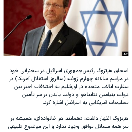
دنبال کنید
مستندها
فرهنگ و زندگی
حقوق شهروندی
انتخابات ریاست جمهوری آمریکا ۲۰۲۴
اقتصادی
حمله جمهوری اسلامی به اسرائیل
رمز مهسا
علم و فناوری
زبانهای مختلف
اسرائیل در جنگ
ورزش زنان در ایران
گالری عکس
اعتراضات زن، زندگی، آزادی
آرشیو پخش زنده
مجموعه مستندهای دادخواهی
اسحاق هرتزوگ رئیس‌جمهوری اسرائیل در سخنرانی خود
در مراسم سالانه چهارم ژوئیه (‌سالروز استقلال آمریکا) در
تریبونال مردمی آبان ۹۸
سفارت ایالات متحده در اورشلیم به اختلافات اخیر بین
دادگاه حمید نوری
دولت بنیامین نتانیاهو و دولت بایدن بر سر تأمین
چهل سال گروگان‌گیری
تسلیحات آمریکایی به اسرائیل اشاره کرد.
قانون شفافیت دارائی کادر رهبری ایران
هرتزوگ اظهار داشت: «همانند هر خانواده‌ای، همیشه بر
اعتراضات مردمی آبان ۹۸
سر همه مسائل توافق وجود ندارد و این موضوع طبیعی