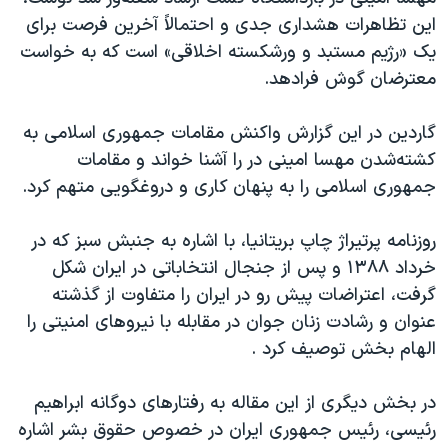
اسرائیل در جنگ
این تظاهرات هشداری جدی و احتمالاً آخرین فرصت برای
نرگس محمدی برنده جایزه نوبل صلح
یک «رژیم مستبد و ورشکسته اخلاقی» است که به خواست
معترضان گوش فرادهد.
همایش محافظه‌کاران آمریکا «سی‌پک»
صفحه‌های ویژه
گاردین در این گزارش واکنش مقامات جمهوری اسلامی به
سفر پرزیدنت ترامپ به چین
کشته‌شدن مهسا‌ امینی در را آشنا خواند و مقامات
جمهوری اسلامی را به پنهان کاری و دروغگویی متهم کرد.
روزنامه پرتیراژ چاپ بریتانیا، با اشاره به جنبش سبز که در
خرداد ۱۳۸۸ و پس از جنجال انتخاباتی در ایران شکل
گرفت، اعتراضات پیش رو در ایران را متفاوت از گذشته
عنوان و رشادت زنان جوان در مقابله با نیرو‌های امنیتی را
الهام بخش توصیف کرد .
در بخش دیگری از این مقاله به رفتار‌های دوگانه ابراهیم
رئیسی، رئیس جمهوری ایران در خصوص حقوق بشر اشاره