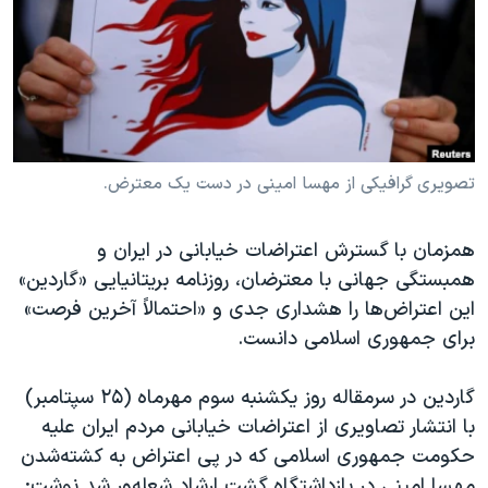
دنبال کنید
مستندها
فرهنگ و زندگی
حقوق شهروندی
انتخابات ریاست جمهوری آمریکا ۲۰۲۴
اقتصادی
حمله جمهوری اسلامی به اسرائیل
رمز مهسا
علم و فناوری
زبانهای مختلف
اسرائیل در جنگ
ورزش زنان در ایران
تصویری گرافیکی از مهسا امینی در دست یک معترض.
گالری عکس
اعتراضات زن، زندگی، آزادی
همزمان با گسترش اعتراضات خیابانی در ایران و
آرشیو پخش زنده
مجموعه مستندهای دادخواهی
همبستگی جهانی با معترضان، روزنامه بریتانیایی «گاردین»
تریبونال مردمی آبان ۹۸
این اعتراض‌ها را هشداری جدی و «احتمالاً آخرین فرصت»
برای جمهوری اسلامی دانست.
دادگاه حمید نوری
چهل سال گروگان‌گیری
گاردین در سرمقاله روز یکشنبه سوم مهرماه (۲۵ سپتامبر)
قانون شفافیت دارائی کادر رهبری ایران
با انتشار تصاویری از اعتراضات خیابانی مردم ایران علیه
حکومت جمهوری اسلامی که در پی اعتراض به کشته‌شدن
اعتراضات مردمی آبان ۹۸
مهسا‌ امینی در بازداشتگاه گشت ارشاد شعله‌ور شد نوشت: