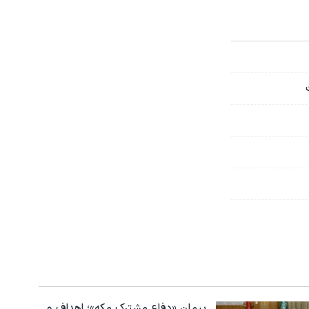
پیمان «دفاع مشترک مکه»؛ اهداف و