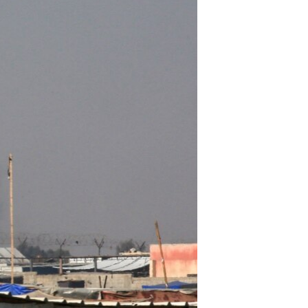
مستندها
فرهنگ و زندگی
حقوق شهروندی
انتخابات ریاست جمهوری آمریکا ۲۰۲۴
اقتصادی
حمله جمهوری اسلامی به اسرائیل
رمز مهسا
علم و فناوری
اسرائیل در جنگ
ورزش زنان در ایران
گالری عکس
اعتراضات زن، زندگی، آزادی
آرشیو پخش زنده
مجموعه مستندهای دادخواهی
تریبونال مردمی آبان ۹۸
دادگاه حمید نوری
چهل سال گروگان‌گیری
قانون شفافیت دارائی کادر رهبری ایران
اعتراضات مردمی آبان ۹۸
اسرائیل در جنگ