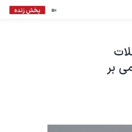
پخش زنده
ید: حملات
۲۵ کشته و ۵۰ زخمی بر