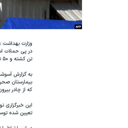
نرگس محمدی برنده جایزه نوبل صلح
همایش محافظه‌کاران آمریکا «سی‌پک»
صفحه‌های ویژه
سفر پرزیدنت ترامپ به چین
وزارت بهداشت غ
تن کشته و ۵۰ تن دیگر زخمی شدند.
به گزارش آسوشیت
بیمارستان صحرا
که از چادر بیرون
این خبرگزاری ن
تعیین شده توسط