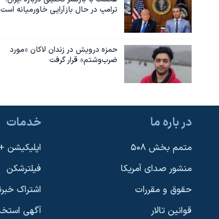
ترامپ در حال بازآرایی خاورمیانه است
حمزه درویش در زندان لاکان «مورد
ضرب‌وشتم» قرار گرفت
در باره ما
خدمات
متمم بخش ۵۰۸
اپلیکیشن +VOA
منشور صدای آمریکا
فیلترشکن
حقوق و مقررات
اشتراک خبرن
قوانین تالار
آگهی استخد