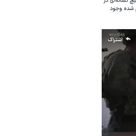
چ نشانه‌ای در
م شده وجود
اشتراک