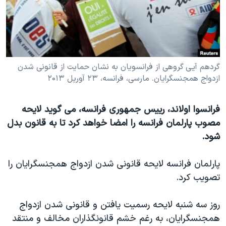
دنبال کنید
مستندها
فرهنگ و زندگی
حقوق شهروندی
انتخابات ریاست جمهوری آمریکا ۲۰۲۴
اقتصادی
حمله جمهوری اسلامی به اسرائیل
رمز مهسا
علم و فناوری
گردهم آیی گروهی از فرانسویان به نشان حمایت از قانونی شدن
زبانهای مختلف
ازدواج همجنسگرایان. مارسی، فرانسه، ۲۳ آوریل ۲۰۱۳
اسرائیل در جنگ
ورزش زنان در ایران
گالری عکس
اعتراضات زن، زندگی، آزادی
فرانسوا اولاند، رییس جمهوری فرانسه، می گوید لایحه
آرشیو پخش زنده
مجموعه مستندهای دادخواهی
مصوب پارلمان فرانسه را امضا خواهد کرد تا به قانون بدل
شود.
تریبونال مردمی آبان ۹۸
دادگاه حمید نوری
پارلمان فرانسه لایحه قانونی شدن ازدواج همجنسگرایان را
چهل سال گروگان‌گیری
تصویب کرد.
قانون شفافیت دارائی کادر رهبری ایران
روز سه شنبه لایحه رسمیت یافتن و قانونی شدن ازدواج
اعتراضات مردمی آبان ۹۸
همجنسگرایان، به رغم خشم قانونگذاران مخالف و منتقد