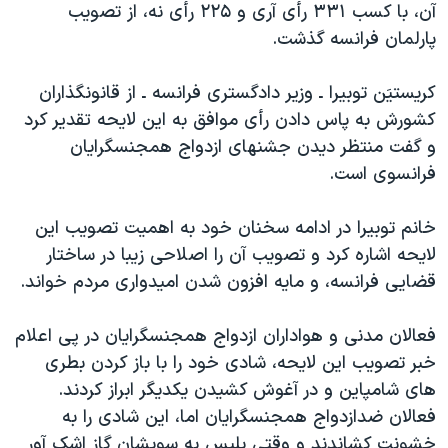
اسرائیل در جنگ
آن، با کسب ۳۳۱ رأی آری و ۲۲۵ رأی نه، از تصویب
پارلمان فرانسه گذشت.
نرگس محمدی برنده جایزه نوبل صلح
همایش محافظه‌کاران آمریکا «سی‌پک»
کریستیَن توبیرا ـ وزیر دادگستری فرانسه ـ از قانونگذاران
صفحه‌های ویژه
کشورش به پاس دادن رأی موافق به این لایحه تقدیر کرد
و گفت منتظر دیدن جشنهای ازدواج همجنسگرایان
سفر پرزیدنت ترامپ به چین
فرانسوی است.
خانم توبیرا در ادامه سخنان خود به اهمیت تصویب این
لایحه اشاره کرد و تصویب آن را اصلاحی زیبا در ساختار
قضایی فرانسه، و مایه افزون شدن امیدواری مردم خواند.
فعالان مدنی و هواداران ازدواج همجنسگرایان در پی اعلام
خبر تصویب این لایحه، شادی خود را با باز کردن بطری
های شامپاین و در آغوش کشیدن یکدیگر ابراز کردند.
فعالان ضدازدواج همجنسگرایان اما، این شادی را به
خشونت کشاندند و وقتی پلیس به سویشان گاز اشک آور