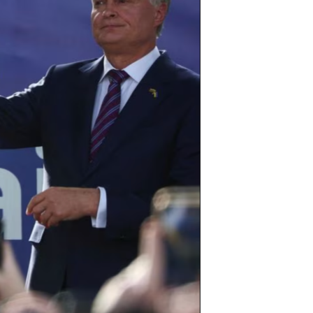
مستندها
فرهنگ و زندگی
حقوق شهروندی
انتخابات ریاست جمهوری آمریکا ۲۰۲۴
اقتصادی
حمله جمهوری اسلامی به اسرائیل
رمز مهسا
علم و فناوری
اسرائیل در جنگ
ورزش زنان در ایران
گالری عکس
اعتراضات زن، زندگی، آزادی
آرشیو پخش زنده
مجموعه مستندهای دادخواهی
تریبونال مردمی آبان ۹۸
دادگاه حمید نوری
چهل سال گروگان‌گیری
قانون شفافیت دارائی کادر رهبری ایران
اعتراضات مردمی آبان ۹۸
اسرائیل در جنگ