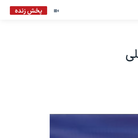
پخش زنده
للی