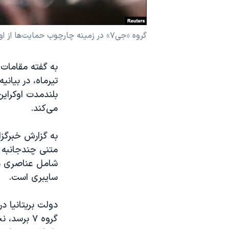
نرگس محمدی برنده جایزه نوبل صلح
همایش محافظه‌کاران آمریکا «سی‌پک»
گروه «جی‌۷» در زمینه چارچوب‌ حمایت‌ها از اوکراین بیانیه خواهد داد.
صفحه‌های ویژه
سفر پرزیدنت ترامپ به چین
تیرماه، در بیانی
بلندمدت اوکراین
می‌کند.
به گزارش خبرگزار
متنی چندجانبه 
شامل عناصری ما
سایبری است.
دولت بریتانیا د
گروه ۷ بر