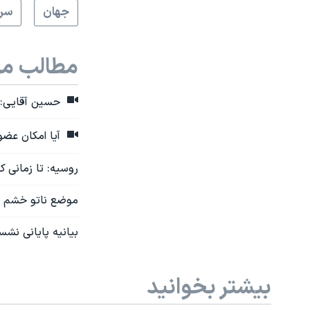
جهان
سرخ
مطالب مر
حسین آقایی: ج
آیا امکان عض
روسیه: تا زمانی ک
موضع ناتو خشم زل
بیانیه پایانی نشست سران ۳۱ عضو ناتو: ایران از تحویل 
بیشتر بخوانید