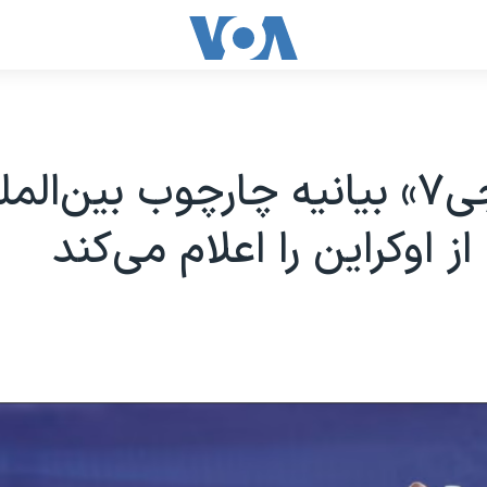
گروه «جی‌۷» بیانیه چارچوب بین‌الم
 اوکراین را اعلام می‌کند