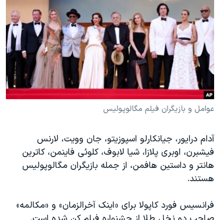
عوامل و بازیگران فیلم مگالوپولیس
آدام درایور، جیانکارلو اسپوزیتو، جان وویت، لارنس
فیشبرن، اوبری پلازا، شیا لابوف، کلوئی فاینمن، کاترین
هانتر و داستین هافمن، از جمله بازیگران مگالوپولیس
هستند.
فرانسیس فورد کاپولا برای «اینک آخرالزمان» و «مکالمه»
صاحب دو نخل طلا از جشنواره فیلم کن شده است.