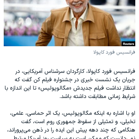
دنبال کنید
مستندها
فرهنگ و زندگی
حقوق شهروندی
انتخابات ریاست جمهوری آمریکا ۲۰۲۴
اقتصادی
حمله جمهوری اسلامی به اسرائیل
رمز مهسا
علم و فناوری
زبانهای مختلف
اسرائیل در جنگ
ورزش زنان در ایران
فرانسیس فورد کاپولا
گالری عکس
اعتراضات زن، زندگی، آزادی
فرانسیس فورد کاپولا، کارگردان سرشناس آمریکایی، در
آرشیو پخش زنده
مجموعه مستندهای دادخواهی
جریان یک نشست خبری در جشنواره فیلم کن گفت که
تریبونال مردمی آبان ۹۸
انتظار نداشت فیلم جدیدش «مگالوپولیس» تا این اندازه با
شرایط زمانی مطابقت داشته باشد.
دادگاه حمید نوری
چهل سال گروگان‌گیری
او با اشاره به اینکه مگالوپولیس، یک اثر حماسی، علمی،
قانون شفافیت دارائی کادر رهبری ایران
تخیلی، و تمثیلی از سقوط جمهوری روم است، گفت
هنگامی که چند دهه پیش این ایده را در ذهن می‌پروراند،
اعتراضات مردمی آبان ۹۸
نمی‌دانست که ممکن است به سیاست روز آمریکا مرتبط