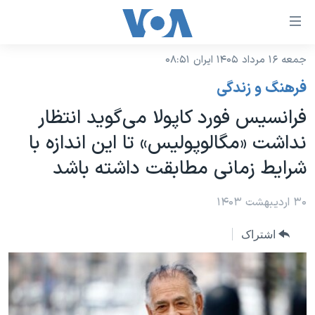
ینکهای
ابل
سترسی
جمعه ۱۶ مرداد ۱۴۰۵ ایران ۰۸:۵۱
خانه
هش
فرهنگ و زندگی
نسخه سبک وب‌سایت
ه
فرانسیس فورد کاپولا می‌گوید انتظار
حتوای
موضوع ها
نداشت «مگالوپولیس» تا این اندازه با
صلی
برنامه های تلویزیونی
ایران
هش
شرایط زمانی مطابقت داشته باشد
جدول برنامه ها
ه
آمریکا
فحه
صفحه‌های ویژه
۳۰ اردیبهشت ۱۴۰۳
جهان
صلی
فرکانس‌های صدای آمریکا
ورزشی
جام جهانی ۲۰۲۶
هش
اشتراک
پخش رادیویی
ه
گزیده‌ها
عملیات خشم حماسی
ستجو
۲۵۰سالگی آمریکا
ویژه برنامه‌ها
یادگیری زبان انگلیسی
ویدیوها
بایگانی برنامه‌های تلویزیونی