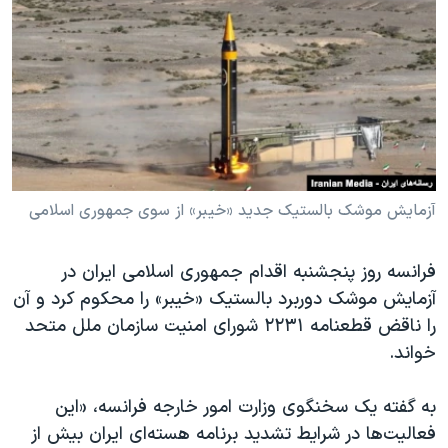
دنبال کنید
مستندها
فرهنگ و زندگی
حقوق شهروندی
انتخابات ریاست جمهوری آمریکا ۲۰۲۴
اقتصادی
حمله جمهوری اسلامی به اسرائیل
رمز مهسا
علم و فناوری
زبانهای مختلف
اسرائیل در جنگ
ورزش زنان در ایران
گالری عکس
اعتراضات زن، زندگی، آزادی
آزمایش موشک بالستیک جدید «خیبر» از سوی جمهوری اسلامی
آرشیو پخش زنده
مجموعه مستندهای دادخواهی
فرانسه روز پنجشنبه اقدام جمهوری اسلامی ایران در
تریبونال مردمی آبان ۹۸
آزمایش موشک دوربرد بالستیک «خیبر» را محکوم کرد و آن
دادگاه حمید نوری
را ناقض قطعنامه ٢٢٣١ شورای امنیت سازمان ملل متحد
چهل سال گروگان‌گیری
خواند.
قانون شفافیت دارائی کادر رهبری ایران
به گفته یک سخنگوی وزارت امور خارجه فرانسه، «این
اعتراضات مردمی آبان ۹۸
فعالیت‌ها در شرایط تشدید برنامه هسته‌ای ایران بیش از