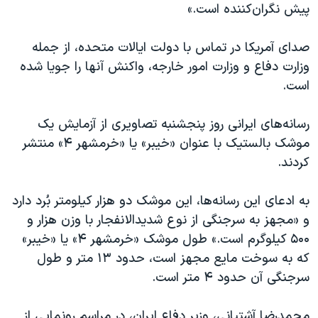
اسرائیل در جنگ
پیش نگران‌کننده است.»
نرگس محمدی برنده جایزه نوبل صلح
صدای آمریکا در تماس با دولت ایالات متحده، از جمله
همایش محافظه‌کاران آمریکا «سی‌پک»
وزارت دفاع و وزارت امور خارجه،‌ واکنش آنها را جویا شده
صفحه‌های ویژه
است.
سفر پرزیدنت ترامپ به چین
رسانه‌های ایرانی روز پنجشنبه تصاویری از آزمایش یک
موشک بالستیک با عنوان «خیبر» یا «خرمشهر ۴» منتشر
کردند.
به ادعای این رسانه‌ها، این موشک دو هزار کیلومتر بُرد دارد
و «مجهز به سرجنگی از نوع شدیدالانفجار با وزن هزار و
۵۰۰ کیلوگرم است.» طول موشک «خرمشهر ۴» یا «خیبر»
که به سوخت مایع مجهز است، حدود ١٣ متر و طول
سرجنگی آن حدود ۴ متر است.
محمدرضا آشتیانی، وزیر دفاع ایران، در مراسم رونمایی از