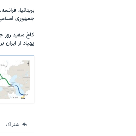
بریتانیا، فرانسه
جمهوری اسلامی، نقض قطعنامه ٢٣١
کاخ سفید روز ج
پهپاد از ایران 
اشتراک