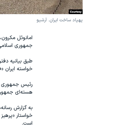
نرگس محمدی برنده جایزه نوبل صلح
همایش محافظه‌کاران آمریکا «سی‌پک»
پهپاد ساخت ایران. آرشیو
صفحه‌های ویژه
امانوئل مکرون، 
سفر پرزیدنت ترامپ به چین
جمهوری اسلامی 
طبق بیانیه دفت
خواسته ایران «ف
رئیس جمهوری فر
هسته‌ای جمهوری 
خواستار «پرهیز 
است.