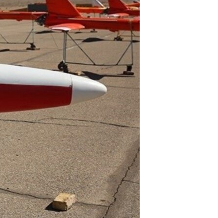
مستندها
فرهنگ و زندگی
حقوق شهروندی
انتخابات ریاست جمهوری آمریکا ۲۰۲۴
اقتصادی
حمله جمهوری اسلامی به اسرائیل
رمز مهسا
علم و فناوری
اسرائیل در جنگ
ورزش زنان در ایران
گالری عکس
اعتراضات زن، زندگی، آزادی
آرشیو پخش زنده
مجموعه مستندهای دادخواهی
تریبونال مردمی آبان ۹۸
دادگاه حمید نوری
چهل سال گروگان‌گیری
قانون شفافیت دارائی کادر رهبری ایران
اعتراضات مردمی آبان ۹۸
اسرائیل در جنگ