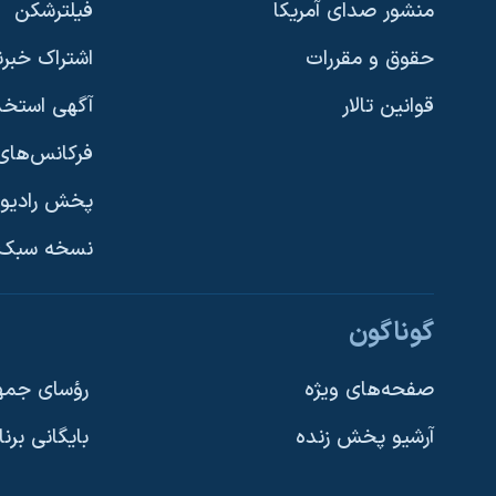
منشور صدای آمریکا
فیلترشکن
حقوق و مقررات
اشتراک خبرن
قوانین تالار
آگهی استخد
فرکانس‌های 
پخش رادیو
یادگیری زبان انگلیسی
نسخه سبک 
دنبال کنید
گوناگون
صفحه‌های ویژه
رؤسای جمهو
آرشیو پخش زنده
بایگانی برن
زبانهای مختلف