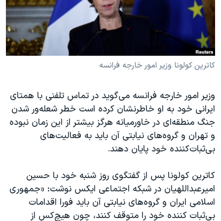
دنبال کنید
مستندها
فرهنگ و زندگی
حقوق شهروندی
انتخابات ریاست جمهوری آمریکا ۲۰۲۴
اقتصادی
حمله جمهوری اسلامی به اسرائیل
رمز مهسا
علم و فناوری
کاترین کولونا وزیر امور خارجه فرانسه
زبانهای مختلف
اسرائیل در جنگ
ورزش زنان در ایران
وزیر امور خارجه فرانسه می‌گوید در تماس تلفنی با همتای
گالری عکس
اعتراضات زن، زندگی، آزادی
ایرانی خود به او خاطرنشان کرده است خطر شعله‌ور شدن
آرشیو پخش زنده
مجموعه مستندهای دادخواهی
جنگ منطقه‌ای در خاورمیانه هرگز بیشتر از این زمان نبوده
و تهران و گروه‌های نیابتی آن باید به فعالیت‌های
تریبونال مردمی آبان ۹۸
بی‌ثبات‌کننده خود پایان دهند.
دادگاه حمید نوری
چهل سال گروگان‌گیری
کاترین کولونا پس از گفتگوی روز شنبه خود با حسین
امیرعبداللهیان در شبکه اجتماعی ایکس نوشت: «جمهوری
قانون شفافیت دارائی کادر رهبری ایران
اسلامی ایران و گروه‌های نیابتی آن باید فورا اقدامات
اعتراضات مردمی آبان ۹۸
بی‌ثبات کننده خود را متوقف کنند، چون هیچ‌کس از