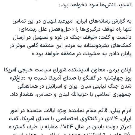
اسرائیل در جنگ
تشدید تنش‌ها سود نخواهد برد.»
نرگس محمدی برنده جایزه نوبل صلح
به گزارش رسانه‌های ایران، امیرعبداللهیان در این تماس
همایش محافظه‌کاران آمریکا «سی‌پک»
تنها راه توقف درگیری‌ها را «حل‌و‌فصل علل ریشه‌ای»
صفحه‌های ویژه
دانست و گفت: «توقف جنگ در غزه و تسهیل در ارسال
کمک‌های بشردوستانه به مردم این منطقه گامی موثر در
سفر پرزیدنت ترامپ به چین
پایان دادن به خشونت در منطقه خواهد بود.»
ایلان برمن، معاون اندیشکده شورای سیاست خارجی آمریکا
روز چهارشنبه در گفتگو با صدای آمریکا نسبت به «داغ‌تر»
شدن جنگ نیابتی میان ایران و اسرائیل در هماهنگی
جمهوری اسلامی با حزب‌الله لبنان و حماس، هشدار داد.
‌آبرام پیلی، قائم مقام نماینده ویژه ایالات متحده در امور
ایران، ۱۴دی در گفتگوی اختصاصی با صدای آمریکا، گفت
تمرکز دولت بایدن در سال ۲۰۲۴، مقابله با طیف گسترده