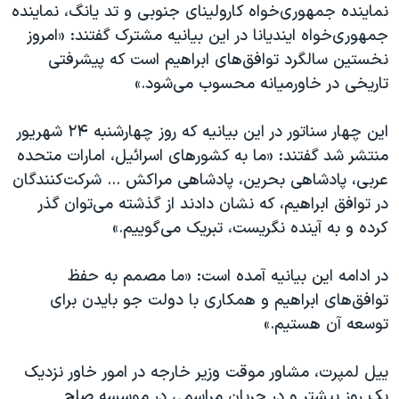
اسرائیل در جنگ
نماینده جمهوری‌خواه کارولینای جنوبی و تد یانگ، نماینده
جمهوری‌خواه ایندیانا در این بیانیه مشترک گفتند: «امروز
نرگس محمدی برنده جایزه نوبل صلح
نخستین سالگرد توافق‌های ابراهیم است که پیشرفتی
همایش محافظه‌کاران آمریکا «سی‌پک»
تاریخی در خاورمیانه محسوب می‌شود.»
صفحه‌های ویژه
این چهار سناتور در این بیانیه که روز چهارشنبه ۲۴ شهریور
سفر پرزیدنت ترامپ به چین
منتشر شد گفتند: «ما به کشورهای اسرائیل، امارات متحده
عربی، پادشاهی بحرین، پادشاهی مراکش ... شرکت‌کنندگان
در توافق ابراهیم، که نشان دادند از گذشته می‌توان گذر
کرده و به آینده نگریست، تبریک می‌گوییم.»
در ادامه این بیانیه آمده است: «ما مصمم به حفظ
توافق‌های ابراهیم و همکاری با دولت جو بایدن برای
توسعه آن هستیم.»
ییل لمپرت، مشاور موقت وزیر خارجه در امور خاور نزدیک
یک روز پیشتر و در جریان مراسمی در موسسه صلح