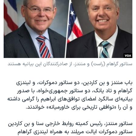
دنبال کنید
مستندها
فرهنگ و زندگی
حقوق شهروندی
انتخابات ریاست جمهوری آمریکا ۲۰۲۴
اقتصادی
حمله جمهوری اسلامی به اسرائیل
رمز مهسا
علم و فناوری
زبانهای مختلف
اسرائیل در جنگ
ورزش زنان در ایران
گالری عکس
اعتراضات زن، زندگی، آزادی
سناتور گراهام (راست)‌ و منندز، از صادرکنندگان این بیانیه هستند
آرشیو پخش زنده
مجموعه مستندهای دادخواهی
باب منندز و بن کاردین، دو سناتور دموکرات، و لیندزی
تریبونال مردمی آبان ۹۸
گراهام و تاد یانگ، دو سناتور جمهوری‌خواه، با صدور
دادگاه حمید نوری
بیانیه‌‌ای سالگرد امضای توافق‌های ابراهیم را گرامی داشته
چهل سال گروگان‌گیری
و آن را «توافقی تاریخی برای خاورمیانه» خواندند.
قانون شفافیت دارائی کادر رهبری ایران
سناتور منندز، رئیس کمیته روابط خارجی سنا و بن کاردین
اعتراضات مردمی آبان ۹۸
سناتور دموکرات ایالت مریلند به همراه لیندزی گراهام