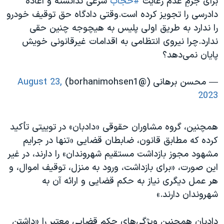
برای جرمِ عدم رعایت
#حجاب
شرعی ندانسته و اعاده
دادرسی را تجویز کرده است.وقتی دادگاه‌ حق توقیف خودرو
را ندارد به طریق اولی پلیس به هیچوجه چنین حقی
ندارد.چرا نیروی انتظامی به اقدامات غیرقانونی خویش
پایان نمی‌دهد؟
— محسن برهانی (@borhanimohsen1)
August 23,
2023
همچنین، گروه مشاوران حقوقی «دادبان» در توییتی تأکید
کرده که مطابق قانون، ضابطان قضایی «تنها در جرایم
مشهود مجوز بازداشت مستقیم شهروندان» را دارند، در غیر
این صورت، «برای بازداشت، ورود به منزل، توقیف اموال، و
هر عمل دیگری نیاز به حکم قضایی و ارائه آن به
شهروندان دارند.»
دادبان همچنین ویژگی‌های حکم قضایی معتبر را «داشتن