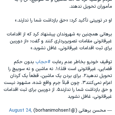
اسرائیل در جنگ
مأموران تحویل ندهند.
نرگس محمدی برنده جایزه نوبل صلح
او در توییتی تأکید کرد: «حق بازداشت شما را ندارند.»
همایش محافظه‌کاران آمریکا «سی‌پک»
صفحه‌های ویژه
برهانی همچنین به شهروندان پیشنهاد کرد که از اقدامات
سفر پرزیدنت ترامپ به چین
غیرقانونی مقامات تصویربرداری کنند و گفت: «از دوربین
برای ثبت اقدامات غیرقانونی، غافل نشوید.»
توقیف خودرو بخاطر عدم رعایت
#حجاب
بدون حکم
قضایی، غیرقانونی است فلذا:۱. نه ماشین و نه سوییچ را
تحویل ندهید۲. برای بردن یک ماشین، قطعاً یک گردان
اعزام نمی‌کنند۳. چون قبلاً جرم واقع شده، مشهود نیست
و حق بازداشت شما را ندارند۵. از دوربین برای ثبت اقدامات
غیرقانونی، غافل نشوید
— محسن برهانی (@borhanimohsen1)
August 24,