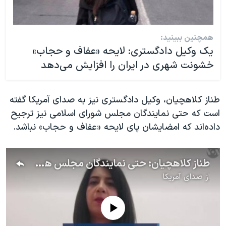
همچنین ببینید:
یک وکیل دادگستری: لایحه «عفاف و حجاب»
خشونت شهری در ایران را افزایش می‌دهد
طناز کلاهچیان، وکیل دادگستری نیز به صدای آمریکا گفته
است که حتی نمایندگان مجلس شورای اسلامی نیز ترجیح
داده‌اند که امضایشان پای لایحه «عفاف و حجاب» نباشد.
طناز کلاهچیان: حتی نمایندگان مجلس هم ترجیح دادند امضایشان پای لایحه حجاب و عفاف نباشد
از
صدای آمریکا
No media source currently available