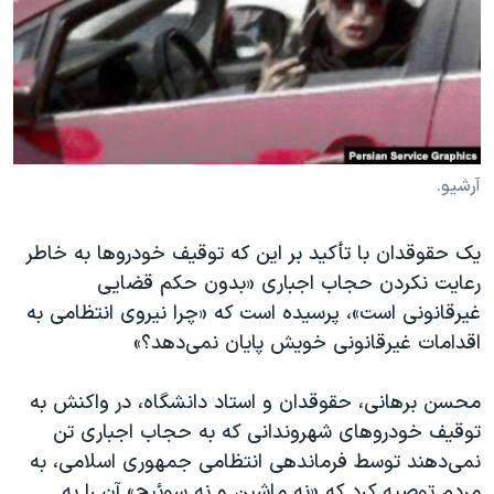
دنبال کنید
مستندها
فرهنگ و زندگی
حقوق شهروندی
انتخابات ریاست جمهوری آمریکا ۲۰۲۴
اقتصادی
حمله جمهوری اسلامی به اسرائیل
رمز مهسا
علم و فناوری
زبانهای مختلف
اسرائیل در جنگ
ورزش زنان در ایران
آرشیو.
گالری عکس
اعتراضات زن، زندگی، آزادی
یک حقوقدان با تأکید بر این که توقیف خودروها به خاطر
آرشیو پخش زنده
مجموعه مستندهای دادخواهی
رعایت نکردن حجاب اجباری «بدون حکم قضایی
تریبونال مردمی آبان ۹۸
غیرقانونی است»، پرسیده است که «چرا نیروی انتظامی به
اقدامات غیرقانونی خویش پایان نمی‌دهد؟»
دادگاه حمید نوری
چهل سال گروگان‌گیری
محسن برهانی، حقوقدان و استاد دانشگاه، در واکنش به
قانون شفافیت دارائی کادر رهبری ایران
توقیف خودروهای شهروندانی که به حجاب اجباری تن
نمی‌دهند توسط فرماندهی انتظامی جمهوری اسلامی، به
اعتراضات مردمی آبان ۹۸
مردم توصیه کرد که «نه ماشین و نه سوئیچ» آن را به