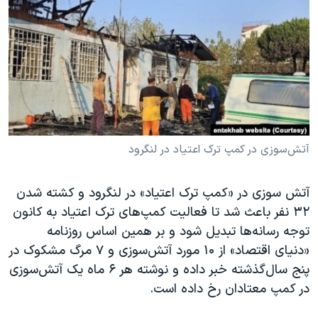
دنبال کنید
مستندها
فرهنگ و زندگی
حقوق شهروندی
انتخابات ریاست جمهوری آمریکا ۲۰۲۴
اقتصادی
حمله جمهوری اسلامی به اسرائیل
رمز مهسا
علم و فناوری
زبانهای مختلف
اسرائیل در جنگ
ورزش زنان در ایران
گالری عکس
اعتراضات زن، زندگی، آزادی
آتش‌سوزی در کمپ ترک اعتیاد در لنگرود
آرشیو پخش زنده
مجموعه مستندهای دادخواهی
آتش سوزی در «کمپ ترک اعتیاد» در لنگرود و کشته شدن
تریبونال مردمی آبان ۹۸
۳۲ نفر باعث شد تا فعالیت کمپ‌های ترک اعتیاد به کانون
دادگاه حمید نوری
توجه رسانه‌ها تبدیل شود و بر همین اساس روزنامه
چهل سال گروگان‌گیری
«دنیای اقتصاد» از ۱۰ مورد آتش‌سوزی و ۷ مرگ مشکوک در
پنج ‌سال‌گذشته خبر داده و نوشته هر ۶ ماه یک آتش‌سوزی
قانون شفافیت دارائی کادر رهبری ایران
در کمپ معتادان رخ داده است.
اعتراضات مردمی آبان ۹۸