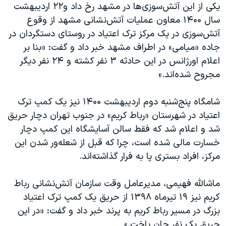
اسرائیل در جنگ
یکی از این آتش‌سوزی‌ها در مشهد رخ داد و۲۲ اردیبهشت
سال ۱۴۰۰ معاون عملیات آتش‌نشانی مشهد از وقوع
نرگس محمدی برنده جایزه نوبل صلح
آتش‌سوزی در یک مرکز ترک اعتیاد در روستای دستگردان در
همایش محافظه‌کاران آمریکا «سی‌پک»
جاده «میامی» در اطراف مشهد خبر داد و گفت: «بنا بر
صفحه‌های ویژه
اعلام اورژانس در این حادثه ۳ نفر کشته و ۲۴ نفر دیگر
مجروح شده‌اند.»
سفر پرزیدنت ترامپ به چین
شامگاه پنج‌شنبه دوم اردیبهشت ۱۴۰۰ نیز یک کمپ ترک
اعتیاد در شهرستان «رباط‌ کریم» در جنوب تهران دچار حریق
شد و اعلام شد که فقط سالن آسایشگاه این کمپ دچار
خسارت مالی شده است، چرا که قبل از شعله‌ور شدن این
مرکز، افراد بستری پا به فرار گذاشته‌اند.
ماشالله فهیمی، مدیرعامل وقت سازمان آتش‌نشانی رباط‌
کریم نیز ۱۹ تیرماه ۱۳۹۸ از حریق یک کمپ ترک اعتیاد
بزرگ در مسیر رباط‌ کریم به پرند خبر داد و گفت: «در این
حریق یک نفر جان باخت.»