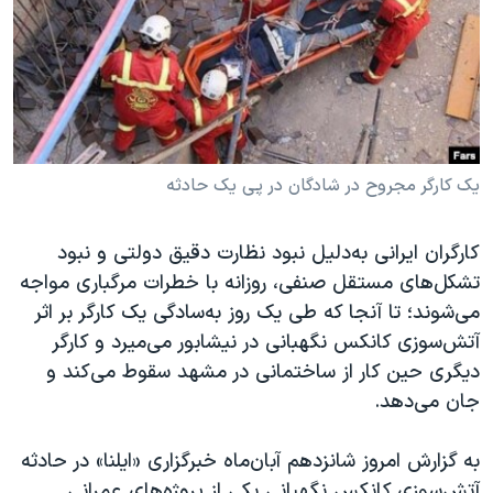
دنبال کنید
مستندها
فرهنگ و زندگی
حقوق شهروندی
انتخابات ریاست جمهوری آمریکا ۲۰۲۴
اقتصادی
حمله جمهوری اسلامی به اسرائیل
رمز مهسا
علم و فناوری
زبانهای مختلف
اسرائیل در جنگ
ورزش زنان در ایران
یک کارگر مجروح در شادگان در پی یک حادثه
گالری عکس
اعتراضات زن، زندگی، آزادی
کارگران ایرانی به‌دلیل نبود نظارت دقیق دولتی و نبود
آرشیو پخش زنده
مجموعه مستندهای دادخواهی
تشکل‌های مستقل صنفی، روزانه با خطرات مرگباری مواجه
تریبونال مردمی آبان ۹۸
می‌شوند؛ تا آنجا که طی یک روز به‌سادگی یک کارگر بر اثر
آتش‌سوزی کانکس نگهبانی در نیشابور می‌میرد و کارگر
دادگاه حمید نوری
دیگری حین کار از ساختمانی در مشهد سقوط می‌کند و
چهل سال گروگان‌گیری
جان می‌دهد.
قانون شفافیت دارائی کادر رهبری ایران
به گزارش امروز شانزدهم آبان‌ماه خبرگزاری «ایلنا» در حادثه
اعتراضات مردمی آبان ۹۸
آتش‌سوزی کانکس نگهبانی یکی از پروژه‌های عمرانی