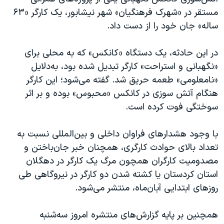
اسرائیل در جنگ
مستقر در «شهرک فرهنگیان» شهر نیشابور، یک کارگر «۶۳
نرگس محمدی برنده جایزه نوبل صلح
ساله» جان خود را از دست داد.
همایش محافظه‌کاران آمریکا «سی‌پک»
در این حادثه، یک دستگاه «کانکس» که به محلی برای
صفحه‌های ویژه
«نگهبانی و استراحت» کارگر تبدیل شده بود، به‌دلایل
سفر پرزیدنت ترامپ به چین
«نامعلومی» طعمه حریق شد. گفته می‌شود؛ این کارگر
هنگام آتش سوزی در کانکس «محبوس» بوده و بر اثر
سوختگی فوت کرده است.
با وجود هشدارهای فراوان داخلی و بین‌المللی نسبت به
تعداد بالای حوادث کارگری، همچنان خبر جان‌باختن و
مصدومیت کارگران همچون مرگ یک کارگر در دهگلان
استان کردستان یا کشته شدن دو کارگر در نیروگاهی طی
روزهای ابتدایی آبان‌ماه، منتشر می‌شود.
همچنین بر پایه گزارش‌های منتشره امروز سه‌شنبه