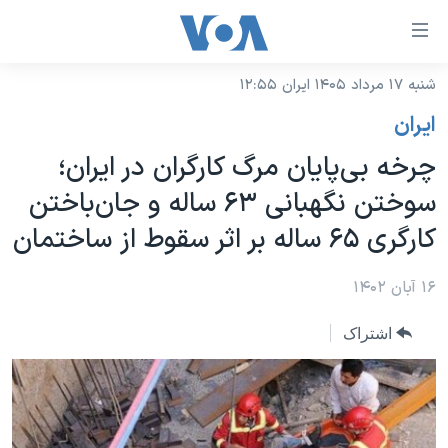
ینکهای
ابل
سترسی
شنبه ۱۷ مرداد ۱۴۰۵ ایران ۱۲:۵۵
خانه
هش
ايران
نسخه سبک وب‌سایت
ه
چرخه بی‌پایان مرگ کارگران در ایران؛
حتوای
موضوع ها
سوختن نگهبانی ۶۳ ساله و جان‌باختن
صلی
برنامه های تلویزیونی
ایران
هش
کارگری ۶۵ ساله بر اثر سقوط از ساختمان
جدول برنامه ها
ه
آمریکا
فحه
صفحه‌های ویژه
۱۶ آبان ۱۴۰۲
جهان
صلی
فرکانس‌های صدای آمریکا
ورزشی
جام جهانی ۲۰۲۶
هش
اشتراک
پخش رادیویی
ه
گزیده‌ها
عملیات خشم حماسی
ستجو
۲۵۰سالگی آمریکا
ویژه برنامه‌ها
یادگیری زبان انگلیسی
ویدیوها
بایگانی برنامه‌های تلویزیونی