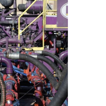
مستندها
فرهنگ و زندگی
حقوق شهروندی
انتخابات ریاست جمهوری آمریکا ۲۰۲۴
اقتصادی
حمله جمهوری اسلامی به اسرائیل
رمز مهسا
علم و فناوری
اسرائیل در جنگ
ورزش زنان در ایران
گالری عکس
اعتراضات زن، زندگی، آزادی
آرشیو پخش زنده
مجموعه مستندهای دادخواهی
تریبونال مردمی آبان ۹۸
دادگاه حمید نوری
چهل سال گروگان‌گیری
قانون شفافیت دارائی کادر رهبری ایران
اعتراضات مردمی آبان ۹۸
اسرائیل در جنگ