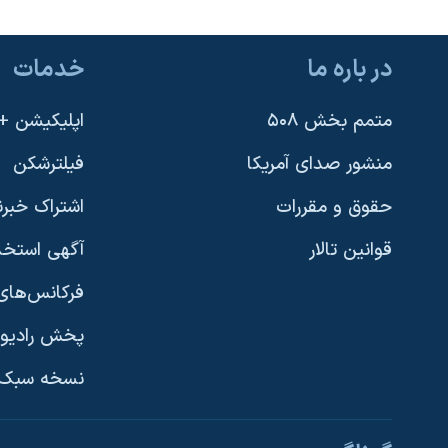
در باره ما
خدمات
متمم بخش ۵۰۸
اپلیکیشن +VOA
منشور صدای آمریکا
فیلترشکن
حقوق و مقررات
اشتراک خبرن
قوانین تالار
آگهی استخد
فرکانس‌های 
پخش رادیو
یادگیری زبان انگلیسی
نسخه سبک 
دنبال کنید