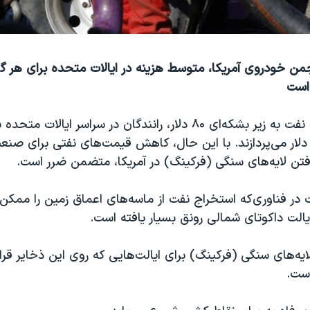
با کاهش قیمت نفت به زير بشکه‌ای ۸۰ دلار، رانندگان در سراسر ایالا
نزين کمتر از ۳ دلار می‌پردازند. با این حال، کاهش قیمت‌های نفتی برای 
تن لايه‌های سنگی (فرکينگ) در آمریکا، متضمن ضرر است.
در فناوری‌که استخراج نفت از ماسه‌های اعماق زمين را ممکن 
الت داکوتای شمالی رونق بسيار يافته است.
ايه‌های سنگی (فرکينگ) برای ايالت‌هايی که روی اين ذخاير قرار
ست.