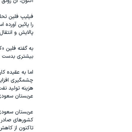
اکنون، آن رونق 
فيليپ فلين تحلي
را پائين آورده
پالايش و انتقال
به گفته فلين «
بیشتری بدست می‌
اما به عقيده کا
چشمگیری افزايش 
هزينه توليد نفت 
عربستان سعودی
عربستان سعودی 
کشورهای صادر ک
تاکنون از کاهش