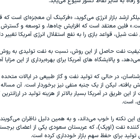
و رفاه به سایر نقاط کشور شيوع می‌يابد.
لگر ارشد بازار انرژی می‌گويد، «فرکينگ آن معجزه‌ای است که
 است.» فلين معتقد است که افزايش چاه‌ها، و توسعه و گسترش
 نفت شيل، قواعد بازی را به نفع استقلال انرژی آمريکا تغيير د
کیفیت نفت حاصل از اين روش، نسبت به نفت توليدی به روش 
دهد، و پالايشگاه های آمريکا برای بهره‌برداری از اين مزايا آ
رشناسان، در حالی که تولید نفت و گاز طبیعی در ایالات متحده 
يافته، ليکن از يک جنبه منفی نيز برخوردار است. آن مساله 
از اين طريق در آمريکا بسيار بالاتر از هزينه توليد در ارزانترين
، است.
اين نکته را خوب می‌داند، و به همين دليل ناظران می‌گويند
ننده نفت (اوپک)، که عربستان سعودی یکی از اعضای برجست
 توليد برای حفظ سهم بازار خودداری کرده است.