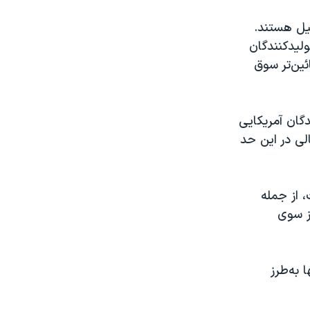
یل هستند.
وليدکنندگان
ئين‌تر سوق
ری از توليدکنندگان آمريکايی
‌ای ۶۵ دلار برسد و چندسالی در اين حد
 از جمله
ز سوی
 به‌طرز