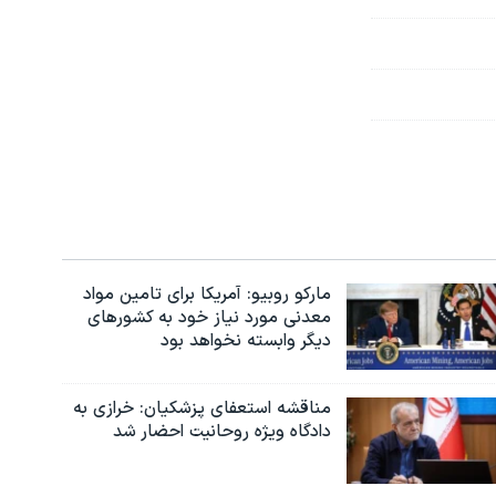
مارکو روبیو: آمریکا برای تامین مواد
معدنی مورد نیاز خود به کشورهای
دیگر وابسته نخواهد بود
مناقشه استعفای پزشکیان: خرازی به
دادگاه ویژه روحانیت احضار شد