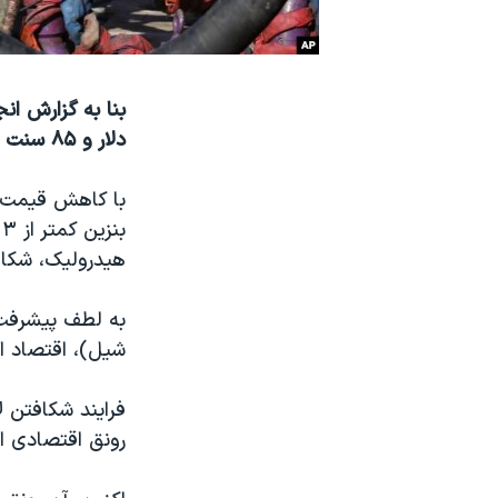
نرگس محمدی برنده جایزه نوبل صلح
همایش محافظه‌کاران آمریکا «سی‌پک»
صفحه‌های ویژه
دلار و ۸۵ سنت است
سفر پرزیدنت ترامپ به چین
ب
هیدرولیک، شکاف
به لطف پیشرفت 
شیل)، اقتصاد اي
فرایند شکافتن ل
رونق اقتصادی ا