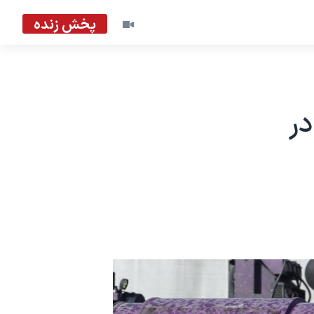
پخش زنده
در