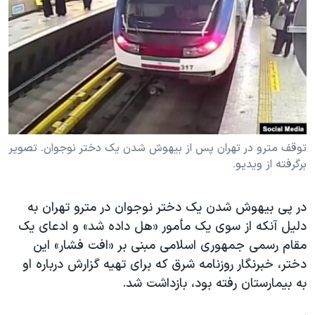
دنبال کنید
مستندها
فرهنگ و زندگی
حقوق شهروندی
انتخابات ریاست جمهوری آمریکا ۲۰۲۴
اقتصادی
حمله جمهوری اسلامی به اسرائیل
رمز مهسا
علم و فناوری
زبانهای مختلف
اسرائیل در جنگ
ورزش زنان در ایران
گالری عکس
اعتراضات زن، زندگی، آزادی
توقف مترو در تهران پس از بیهوش شدن یک دختر نوجوان. تصویر
برگرفته از ویدیو.
آرشیو پخش زنده
مجموعه مستندهای دادخواهی
تریبونال مردمی آبان ۹۸
در پی بیهوش شدن یک دختر نوجوان در مترو تهران به
دادگاه حمید نوری
دلیل آنکه از سوی یک مأمور «هل داده شد» و ادعای یک
چهل سال گروگان‌گیری
مقام رسمی جمهوری اسلامی مبنی بر «افت فشار» این
دختر، خبرنگار روزنامه شرق که برای تهیه گزارش درباره او
قانون شفافیت دارائی کادر رهبری ایران
به بیمارستان رفته بود، بازداشت شد.
اعتراضات مردمی آبان ۹۸