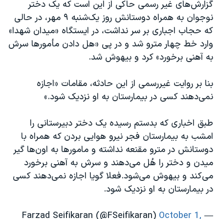
اسرائیل در جنگ
گزارش‌های غیر رسمی حاکی از این است که یک دختر
نوجوان به همراه دوستانش روز یک‌شنبه ۹ مهر، در حالی
نرگس محمدی برنده جایزه نوبل صلح
که حجاب اجباری بر سر نداشت، در ایستگاه «میدان شهدا»
همایش محافظه‌کاران آمریکا «سی‌پک»
وارد خط چهار مترو شد و در پی «هل دادن مأمورها سرش
صفحه‌های ویژه
به آهنی برخورد» کرد و بیهوش شد.
سفر پرزیدنت ترامپ به چین
بنا بر روایت غیررسمی از این حادثه، مقامات «اجازه
نمی‌دهند کسی در بیمارستان به او نزدیک شود.»
طبق اخباری که بدستم رسیده یک دختر دبیرستانی را
امشب به بیمارستان فجر نیرو هوایی بردن که همراه با
دوستانش در مترو مقنعه نداشته و مامورها به او‌ن‌ها گیر
میدن و دختر را هُل می‌دهند و سرش به آهنی برخورد
می‌کند و بیهوش می‌شود.فعلا گویا اجازه نمی‌دهند کسی
در بیمارستان به او نزدیک شود.
October 1,
— Farzad Seifikaran (@FSeifikaran)