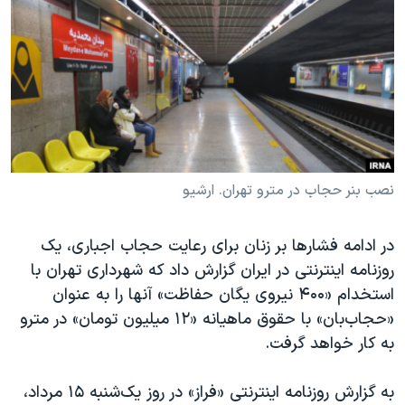
دنبال کنید
مستندها
فرهنگ و زندگی
حقوق شهروندی
انتخابات ریاست جمهوری آمریکا ۲۰۲۴
اقتصادی
حمله جمهوری اسلامی به اسرائیل
رمز مهسا
علم و فناوری
زبانهای مختلف
اسرائیل در جنگ
ورزش زنان در ایران
گالری عکس
اعتراضات زن، زندگی، آزادی
نصب بنر حجاب در مترو تهران. ارشیو
آرشیو پخش زنده
مجموعه مستندهای دادخواهی
در ادامه فشارها بر زنان برای رعایت حجاب اجباری، یک
تریبونال مردمی آبان ۹۸
روزنامه اینترنتی در ایران گزارش داد که شهرداری تهران با
دادگاه حمید نوری
استخدام «۴۰۰ نیروی یگان حفاظت» آنها را به عنوان
چهل سال گروگان‌گیری
«حجاب‌بان» با حقوق ماهیانه «۱۲ میلیون تومان» در مترو
به کار خواهد گرفت.
قانون شفافیت دارائی کادر رهبری ایران
اعتراضات مردمی آبان ۹۸
به گزارش روزنامه اینترنتی «فراز» در روز یک‌شنبه ۱۵ مرداد،