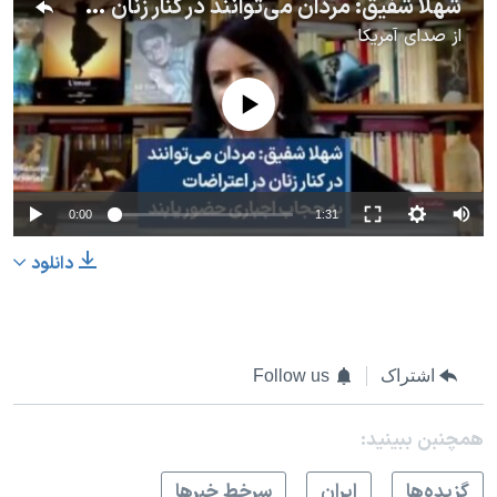
شهلا شفیق: مردان می‌توانند در کنار زنان در اعتراضات به حجاب اجباری حضور یابند
از
صدای آمریکا
No media source currently available
0:00
1:31
دانلود
اشتراک
Follow us
همچنبن ببینید:
گزيده‌ها
ايران
سرخط خبرها