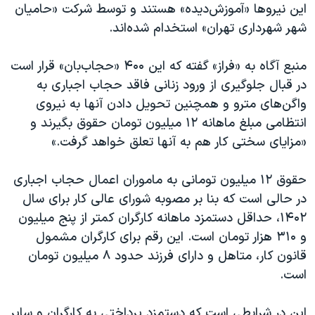
اسرائیل در جنگ
این نیروها «آموزش‌دیده» هستند و توسط شرکت «حامیان
شهر شهرداری تهران» استخدام شده‌اند.
نرگس محمدی برنده جایزه نوبل صلح
همایش محافظه‌کاران آمریکا «سی‌پک»
منبع آگاه به «فراز» گفته که این ۴۰۰ «حجاب‌بان» قرار است
صفحه‌های ویژه
در قبال جلوگیری از ورود زنانی فاقد حجاب اجباری به
واگن‌های مترو و همچنین تحویل دادن آنها به نیروی
سفر پرزیدنت ترامپ به چین
انتظامی مبلغ ماهانه ۱۲ میلیون تومان حقوق بگیرند و
«مزایای سختی کار هم به آنها تعلق خواهد گرفت.»
حقوق ۱۲ میلیون تومانی به ماموران اعمال حجاب اجباری
در حالی است که بنا بر مصوبه شورای عالی کار برای سال
۱۴۰۲، حداقل دستمزد ماهانه کارگران کمتر از پنج میلیون
و ۳۱۰ هزار تومان است. این رقم برای کارگران مشمول
قانون کار، متاهل و دارای فرزند حدود ۸ میلیون تومان
است.
این در شرایطی است که دستمزد پرداختی به کارگران و سایر