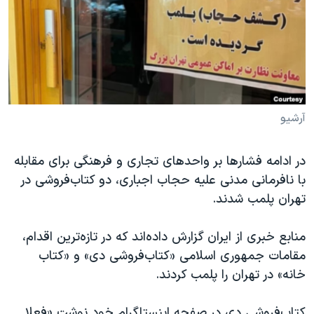
دنبال کنید
مستندها
فرهنگ و زندگی
حقوق شهروندی
انتخابات ریاست جمهوری آمریکا ۲۰۲۴
اقتصادی
حمله جمهوری اسلامی به اسرائیل
رمز مهسا
علم و فناوری
زبانهای مختلف
اسرائیل در جنگ
ورزش زنان در ایران
آرشیو
گالری عکس
اعتراضات زن، زندگی، آزادی
در ادامه فشارها بر واحدهای تجاری و فرهنگی برای مقابله
آرشیو پخش زنده
مجموعه مستندهای دادخواهی
با نافرمانی مدنی علیه حجاب اجباری، دو کتاب‌فروشی در
تریبونال مردمی آبان ۹۸
تهران پلمب شدند.
دادگاه حمید نوری
منابع خبری از ایران گزارش داده‌اند که در تازه‌ترین اقدام،
چهل سال گروگان‌گیری
مقامات جمهوری اسلامی «کتاب‌فروشی دی» و «کتاب
قانون شفافیت دارائی کادر رهبری ایران
خانه» در تهران را پلمب کردند.
اعتراضات مردمی آبان ۹۸
کتاب‌فروشی دی در صفحه اینستاگرام خود نوشت «فعلا