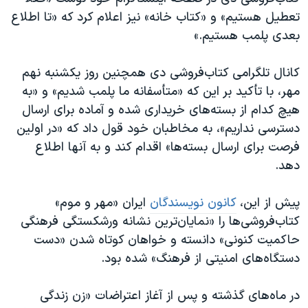
اسرائیل در جنگ
تعطیل هستیم» و «کتاب خانه» نیز اعلام کرد که «تا اطلاع
نرگس محمدی برنده جایزه نوبل صلح
بعدی پلمب هستیم.»
همایش محافظه‌کاران آمریکا «سی‌پک»
کانال تلگرامی کتاب‌فروشی دی همچنین روز یکشنبه نهم
صفحه‌های ویژه
مهر، با تأکید بر این که «متأسفانه ما پلمب شدیم» و «به
سفر پرزیدنت ترامپ به چین
هیچ کدام از بسته‌های خریداری شده و آماده برای ارسال
دسترسی نداریم»، به مخاطبان خود قول داد که «در اولین
فرصت برای ارسال بسته‌ها» اقدام کند و به آنها اطلاع
دهد.
پیش از این،
کانون نویسندگان
ایران «مهر و موم»
کتاب‌فروشی‌ها را «نمایان‌ترین نشانه ورشکستگی فرهنگی
حاکمیت کنونی» دانسته و خواهان کوتاه شدن «دست
دستگاه‌های امنیتی از فرهنگ» شده بود.
در ماه‌های گذشته و پس از آغاز اعتراضات «زن زندگی