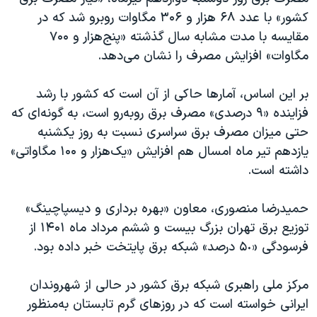
اسرائیل در جنگ
کشور» با عدد ۶۸ هزار و ۳۰۶ مگاوات روبرو شد که در
نرگس محمدی برنده جایزه نوبل صلح
مقایسه با مدت مشابه سال گذشته «پنج‌هزار و ۷۰۰
مگاوات» افزایش مصرف را نشان می‌دهد.
همایش محافظه‌کاران آمریکا «سی‌پک»
صفحه‌های ویژه
بر این اساس، آمارها حاکی از آن است که کشور با رشد
سفر پرزیدنت ترامپ به چین
فزاینده «۹ درصدی» مصرف برق روبه‌رو است، به گونه‌ای که
حتی میزان مصرف برق سراسری نسبت به روز یکشنبه
یازدهم تیر ماه امسال هم افزایش «یک‌هزار و ۱۰۰ مگاواتی»
داشته است.
حمیدرضا منصوری، معاون «بهره برداری و دیسپاچینگ»
توزیع برق تهران بزرگ بیست و ششم مرداد ماه ۱۴۰۱ از
فرسودگی «۵٠ درصد» شبکه برق پایتخت خبر داده بود.
مرکز ملی راهبری شبکه برق کشور در حالی از شهروندان
ایرانی خواسته است که در روزهای گرم تابستان به‌منظور