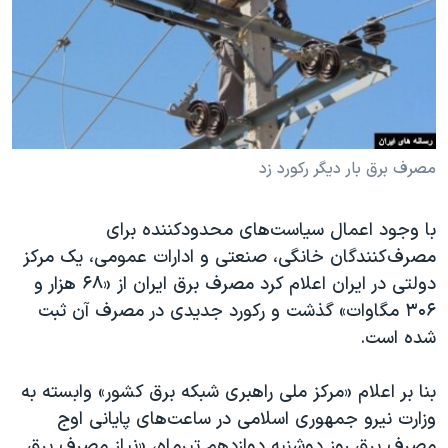
دنبال کنید
مستندها
فرهنگ و زندگی
حقوق شهروندی
انتخابات ریاست جمهوری آمریکا ۲۰۲۴
اقتصادی
حمله جمهوری اسلامی به اسرائیل
رمز مهسا
علم و فناوری
زبانهای مختلف
اسرائیل در جنگ
ورزش زنان در ایران
مصرف برق بار دیگر رکورد زد
گالری عکس
اعتراضات زن، زندگی، آزادی
با وجود اعمال سیاست‌های محدودکننده برای
آرشیو پخش زنده
مجموعه مستندهای دادخواهی
مصرف‌کنندگان خانگی، صنعتی و ادارات عمومی، یک مرکز
تریبونال مردمی آبان ۹۸
دولتی در ایران اعلام کرد مصرف برق ایران از «۶۸ هزار و
۳۰۶ مگاوات» گذشت و رکورد جدیدی در مصرف آن ثبت
دادگاه حمید نوری
شده است.
چهل سال گروگان‌گیری
قانون شفافیت دارائی کادر رهبری ایران
بنا بر اعلام «مرکز ملی راهبری شبکه برق کشور» وابسته به
وزارت نیرو جمهوری اسلامی در ساعت‌های پایانی اوج
اعتراضات مردمی آبان ۹۸
مصرف برق روز دوشنبه دوازدهم تیرماه، «نیاز مصرف برق