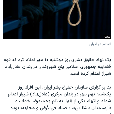
دنبال کنید
مستندها
فرهنگ و زندگی
حقوق شهروندی
انتخابات ریاست جمهوری آمریکا ۲۰۲۴
اقتصادی
حمله جمهوری اسلامی به اسرائیل
رمز مهسا
علم و فناوری
زبانهای مختلف
اسرائیل در جنگ
ورزش زنان در ایران
اعدام در ایران
گالری عکس
اعتراضات زن، زندگی، آزادی
یک نهاد حقوق بشری روز دوشنبه ۱۰ مهر اعلام کرد که قوه
آرشیو پخش زنده
مجموعه مستندهای دادخواهی
قضاییه جمهوری اسلامی پنج شهروند را در زندان عادل‌آباد
تریبونال مردمی آبان ۹۸
شیراز اعدام کرده است.
دادگاه حمید نوری
بنا بر گزارش سازمان حقوق بشر ایران، این افراد روز
چهل سال گروگان‌گیری
یک‌شنبه نهم مهر در زندان مرکزی (عادل‌آباد) شیراز اعدام
قانون شفافیت دارائی کادر رهبری ایران
شدند و اتهام یکی از آنها، به نام «حمیدرضا خدابنده
اعتراضات مردمی آبان ۹۸
فارسیمدان قشقایی»، «افساد فی‌الأرض و محاربه» بوده