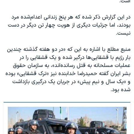
است.
اسرائیل در جنگ
نرگس محمدی برنده جایزه نوبل صلح
در این گزارش ذکر شده که هر پنج زندانی اعدام‌شده مرد
همایش محافظه‌کاران آمریکا «سی‌پک»
بودند، اما جزئیات دیگری از هویت چهار تن دیگر در دست
نیست.
صفحه‌های ویژه
سفر پرزیدنت ترامپ به چین
منبع مطلع با اشاره به این که «در دو هفته گذشته چندین
بار رژیم با قشقایی‌ها درگیر شده و یک قشقایی را در
عملیات مسلحانه به قتل رسانده‌اند»، به سازمان حقوق
بشر ایران گفته حمیدرضا خدابنده نیز «ترک قشقایی» بوده
و «یک سال و نیم پیش» در جریان یک درگیری بازداشت
شده بود.