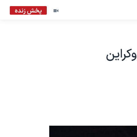
پخش زنده
ا؛ اوکراین