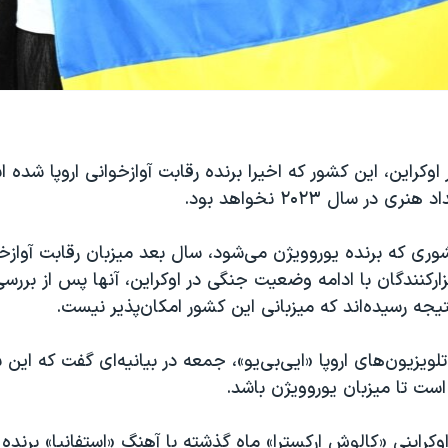
‌اوکراین، این کشور که اخیرا برنده رقابت آوازخوانی اروپا شده ا
 در سال ۲۰۲۳ نخواهد بود.
وری که برنده یوروویژن می‌شود، سال بعد میزبان رقابت آوازخو
زارکنندگان با ادامه وضعیت جنگی در ا‌وکراین، آنها پس از بررس
یجه رسیده‌اند که میزبانی این کشور امکان‌پذیر نیست.
تلویزیون‌های اروپا «ایی‌بی‌یو»، جمعه در بیانیه‌ای گفت که این س
 است تا میزبان یوروویژن باشد.
کراینی «کالوش ارکسترا» ماه گذشته با آهنگ «استفانیا» برنده