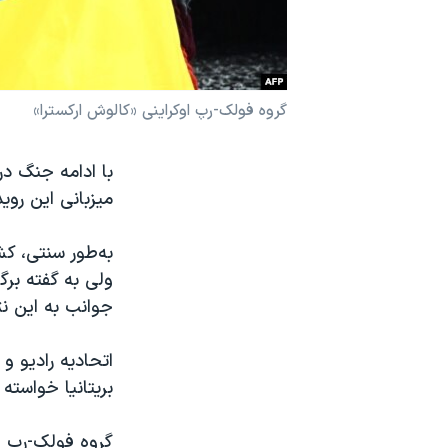
نرگس محمدی برنده جایزه نوبل صلح
همایش محافظه‌کاران آمریکا «سی‌پک»
صفحه‌های ویژه
گروه فولک-رپ اوکراینی «کالوش ارکسترا»
سفر پرزیدنت ترامپ به چین
با ادامه جنگ در 
میزبانی این رویداد هنری
به‌طور سنتی، کش
ولی به گفته برگ
جوانب به این نت
اتحادیه رادیو و 
بریتانیا خواسته
گروه فولک-رپ او