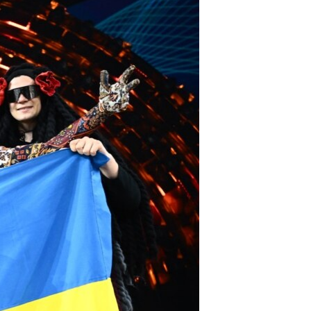
مستندها
فرهنگ و زندگی
حقوق شهروندی
انتخابات ریاست جمهوری آمریکا ۲۰۲۴
اقتصادی
حمله جمهوری اسلامی به اسرائیل
رمز مهسا
علم و فناوری
اسرائیل در جنگ
ورزش زنان در ایران
گالری عکس
اعتراضات زن، زندگی، آزادی
آرشیو پخش زنده
مجموعه مستندهای دادخواهی
تریبونال مردمی آبان ۹۸
دادگاه حمید نوری
چهل سال گروگان‌گیری
قانون شفافیت دارائی کادر رهبری ایران
اعتراضات مردمی آبان ۹۸
اسرائیل در جنگ