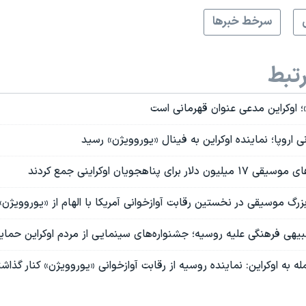
سرخط خبرها
تبط
؛ اوکراین مدعی عنوان قهرمانی است
نی اروپا؛ نماینده اوکراین به فینال «یوروویژن» رسید
ای پناهجویان اوکراینی جمع‌ کردند
رگ موسیقی در نخستین رقابت آوازخوانی آمریکا با الهام از «یوروویژن»
یهی فرهنگی علیه روسیه؛ جشنواره‌های سینمایی از مردم اوکراین حمای
ه به ا‌وکراین: نماینده روسیه از رقابت آوازخوانی «یوروویژن» کنار گذاش