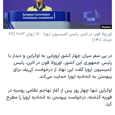
دنبال کنید
مستندها
فرهنگ و زندگی
حقوق شهروندی
انتخابات ریاست جمهوری آمریکا ۲۰۲۴
اقتصادی
حمله جمهوری اسلامی به اسرائیل
رمز مهسا
علم و فناوری
اورزولا فون در لاین، رئیس کمیسیون اروپا - ۱۷ ژوئن ۲۰۲۲ (۲۷
زبانهای مختلف
خرداد ۱۴۰۱)
اسرائیل در جنگ
ورزش زنان در ایران
گالری عکس
اعتراضات زن، زندگی، آزادی
در پی سفر سران چهار کشور اروپایی به اوکراین و دیدار با
آرشیو پخش زنده
مجموعه مستندهای دادخواهی
رئیس جمهوری این کشور، اورزولا فون در لاین، رئیس
کمیسیون اروپا گفت این نهاد از درخواست کی‌یف برای
تریبونال مردمی آبان ۹۸
پیوستن به اتحادیه اروپا حمایت می‌کند.
دادگاه حمید نوری
چهل سال گروگان‌گیری
اوکراین تنها چهار روز پس از آغاز تهاجم نظامی روسیه در
فوریه گذشته، درخواست پیوستن به اتحادیه اروپا را مطرح
قانون شفافیت دارائی کادر رهبری ایران
کرد.
اعتراضات مردمی آبان ۹۸