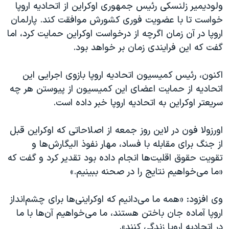
اسرائیل در جنگ
ولودیمیر زلنسکی رئیس جمهوری اوکراین از اتحادیه اروپا
خواست تا با عضویت فوری کشورش موافقت کند. پارلمان
نرگس محمدی برنده جایزه نوبل صلح
اروپا در آن زمان اگرچه از درخواست اوکراین حمایت کرد، اما
همایش محافظه‌کاران آمریکا «سی‌پک»
گفت که این فرایندی زمان بر خواهد بود.
صفحه‌های ویژه
اکنون، رئیس کمیسیون اتحادیه اروپا بازوی اجرایی این
سفر پرزیدنت ترامپ به چین
اتحادیه از حمایت اعضای این کمیسیون از پیوستن هر چه
سریعتر اوکراین به اتحادیه اروپا خبر داده است.
اورزولا فون در لاین روز جمعه از اصلاحاتی که اوکراین قبل
از جنگ برای مقابله با فساد، مهار نفوذ الیگارش‌‌ها و
تقویت حقوق اقلیت‌ها انجام داده بود تقدیر کرد و گفت که
«ما می‌خواهیم نتایج را در صحنه ببینیم.»
وی افزود: «همه ما می‌دانیم که اوکراینی‌ها برای چشم‌انداز
اروپا آماده جان باختن هستند، ما می‌خواهیم آن‌ها با ما
در اتحادیه اروپا زندگی کنند».