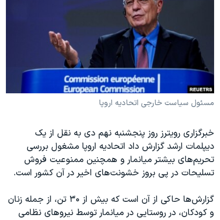
دنبال کنید
مستندها
فرهنگ و زندگی
حقوق شهروندی
انتخابات ریاست جمهوری آمریکا ۲۰۲۴
اقتصادی
حمله جمهوری اسلامی به اسرائیل
رمز مهسا
علم و فناوری
زبانهای مختلف
اسرائیل در جنگ
ورزش زنان در ایران
گالری عکس
اعتراضات زن، زندگی، آزادی
مسئول سیاست خارجی اتحادیه اروپا
آرشیو پخش زنده
مجموعه مستندهای دادخواهی
خبرگزاری رویترز روز پنجشنبه نهم دی به نقل از یک
تریبونال مردمی آبان ۹۸
دیپلمات ارشد گزارش داد اتحادیه اروپا مشغول بررسی
دادگاه حمید نوری
تحریم‌های بیشتر میانمار و همچنین ممنوعیت فروش
چهل سال گروگان‌گیری
تسلیحات در پی بروز خشونت‌های اخیر در آن کشور است.
قانون شفافیت دارائی کادر رهبری ایران
گزارش‌ها حاکی از آن است که بیش از ۳۰ تن، از جمله زنان
اعتراضات مردمی آبان ۹۸
و کودکان، در روستایی در میانمار توسط نیروهای نظامی