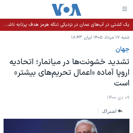
ینکهای
ابل
سترسی
یک کشتی در آب‌های عمان در نزدیکی تنگه هرمز هدف پرتابه ناشناس قرار گرفت
خانه
هش
شنبه ۱۷ مرداد ۱۴۰۵ ایران ۱۸:۴۳
نسخه سبک وب‌سایت
ه
جهان
حتوای
موضوع ها
صلی
تشدید خشونت‌ها در میانمار؛ اتحادیه
برنامه های تلویزیونی
ایران
هش
اروپا آماده «اعمال تحریم‌های بیشتر»
جدول برنامه ها
ه
آمریکا
است
فحه
صفحه‌های ویژه
جهان
صلی
فرکانس‌های صدای آمریکا
ورزشی
جام جهانی ۲۰۲۶
۰۹ دی ۱۴۰۰
هش
پخش رادیویی
ه
گزیده‌ها
عملیات خشم حماسی
اشتراک
ستجو
۲۵۰سالگی آمریکا
ویژه برنامه‌ها
یادگیری زبان انگلیسی
ویدیوها
بایگانی برنامه‌های تلویزیونی