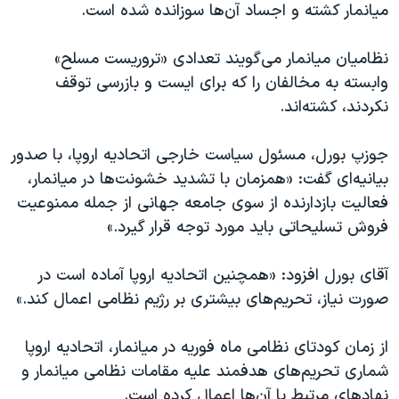
اسرائیل در جنگ
میانمار کشته و اجساد آن‌ها سوزانده شده است.
نرگس محمدی برنده جایزه نوبل صلح
نظامیان میانمار می‌گویند تعدادی «تروریست مسلح»
همایش محافظه‌کاران آمریکا «سی‌پک»
وابسته به مخالفان را که برای ایست و بازرسی توقف
صفحه‌های ویژه
نکردند، کشته‌اند.
سفر پرزیدنت ترامپ به چین
جوزپ بورل، مسئول سیاست خارجی اتحادیه اروپا، با صدور
بیانیه‌ای گفت:‌ «همزمان با تشدید خشونت‌ها در میانمار،
فعالیت بازدارنده از سوی جامعه جهانی از جمله ممنوعیت
فروش تسلیحاتی باید مورد توجه قرار گیرد.»
آقای بورل افزود: «همچنین اتحادیه اروپا آماده است در
صورت نیاز، تحریم‌های بیشتری بر رژیم نظامی اعمال کند.»
از زمان کودتای نظامی ماه فوریه در میانمار، اتحادیه اروپا
شماری تحریم‌های هدفمند علیه مقامات نظامی میانمار و
نهادهای مرتبط با آن‌ها اعمال کرده است.