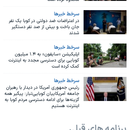
اسرائیل در جنگ
نرگس محمدی برنده جایزه نوبل صلح
سرخط خبرها
در اعتراضات ضد دولتی در کوبا یک نفر
همایش محافظه‌کاران آمریکا «سی‌پک»
جان باخت و بیش از صد نفر دستگیر
شدند
صفحه‌های ویژه
سفر پرزیدنت ترامپ به چین
سرخط خبرها
اپلیکیشن «سایفون» به ۱.۴ میلیون
کوبایی برای دسترسی مجدد به اینترنت
کمک کرده است
سرخط خبرها
رئیس جمهوری آمریکا در دیدار با رهبران
جامعه آمریکاییان کوبایی‌تبار: پیگیر همه
گزینه‌ها برای ادامه دسترسی مردم کوبا به
اینترنت هستیم
برنامه های قبلی