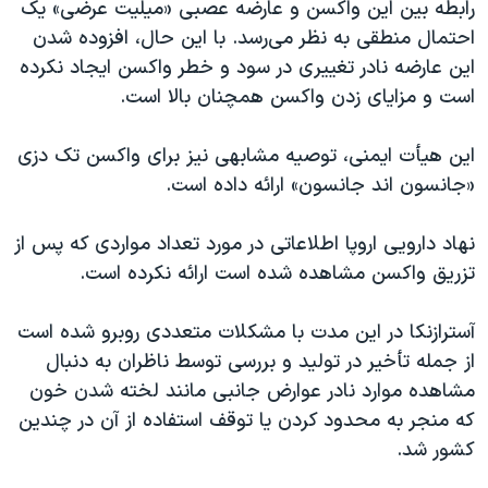
اسرائیل در جنگ
رابطه بین این واکسن و عارضه عصبی «میلیت عرضی» یک
احتمال منطقی به نظر می‌رسد. با این حال، افزوده شدن
نرگس محمدی برنده جایزه نوبل صلح
این عارضه نادر تغییری در سود و خطر واکسن ایجاد نکرده
همایش محافظه‌کاران آمریکا «سی‌پک»
است و مزایای زدن واکسن همچنان بالا است.
صفحه‌های ویژه
این هیأت ایمنی، توصیه مشابهی نیز برای واکسن تک دزی
سفر پرزیدنت ترامپ به چین
«جانسون اند جانسون» ارائه داده است.
نهاد دارویی اروپا اطلاعاتی در مورد تعداد مواردی که پس از
تزریق واکسن مشاهده شده است ارائه نکرده است.
آسترازنکا در این مدت با مشکلات متعددی روبرو شده است
از جمله تأخیر در تولید و بررسی توسط ناظران به دنبال
مشاهده موارد نادر عوارض جانبی مانند لخته شدن خون
که منجر به محدود کردن یا توقف استفاده از آن در چندین
کشور شد.