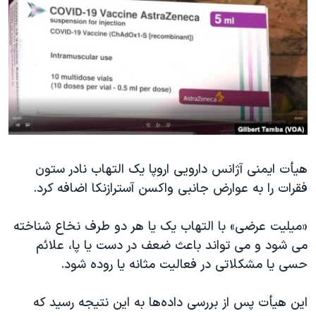
دنبال کنید
مستندها
فرهنگ و زندگی
حقوق شهروندی
انتخابات ریاست جمهوری آمریکا ۲۰۲۴
اقتصادی
حمله جمهوری اسلامی به اسرائیل
رمز مهسا
علم و فناوری
زبانهای مختلف
اسرائیل در جنگ
ورزش زنان در ایران
گالری عکس
اعتراضات زن، زندگی، آزادی
آرشیو پخش زنده
مجموعه مستندهای دادخواهی
هیأت ایمنی آژانس دارویی اروپا یک التهاب نادر ستون
فقرات را به عوارض جانبی واکسن آسترازنکا اضافه کرد.
تریبونال مردمی آبان ۹۸
دادگاه حمید نوری
«میلیت عرضی» با التهاب یک یا هر دو طرف نخاع شناخته
چهل سال گروگان‌گیری
می شود و می تواند باعث ضعف در دست یا پا، علائم
حسی یا مشکلاتی در فعالیت مثانه یا روده شود.
قانون شفافیت دارائی کادر رهبری ایران
اعتراضات مردمی آبان ۹۸
این هیأت پس از بررسی داده‌ها به این نتیجه رسید که