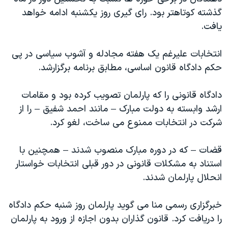
اسرائیل در جنگ
گذشته کوتاهتر بود.
رای گیری روز یکشنبه ادامه خواهد
نرگس محمدی برنده جایزه نوبل صلح
یافت.
همایش محافظه‌کاران آمریکا «سی‌پک»
انتخابات علیرغم یک هفته مجادله و آشوب سیاسی در پی
صفحه‌های ویژه
حکم دادگاه قانون اساسی، مطابق برنامه برگزارشد.
سفر پرزیدنت ترامپ به چین
دادگاه قانونی را که پارلمان تصویب کرده بود و مقامات
ارشد وابسته به دولت مبارک – مانند احمد شفیق – را از
شرکت در انتخابات ممنوع می ساخت، لغو کرد.
قضات – که در دوره مبارک منصوب شدند – همچنین با
استناد به مشکلات قانونی در دور قبلی انتخابات خواستار
انحلال پارلمان شدند.
خبرگزاری رسمی منا می گوید پارلمان روز شنبه حکم دادگاه
را دریافت کرد. قانون گذاران بدون اجازه از ورود به پارلمان