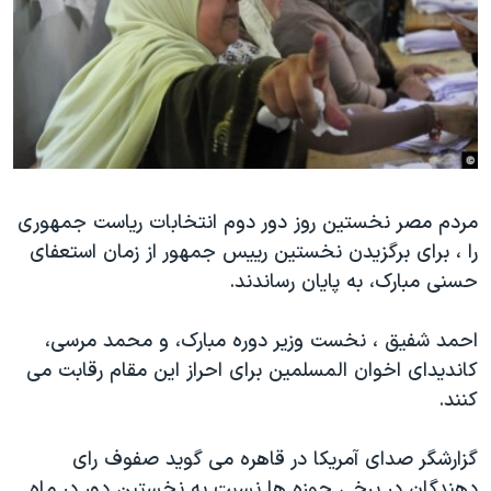
دنبال کنید
مستندها
فرهنگ و زندگی
حقوق شهروندی
انتخابات ریاست جمهوری آمریکا ۲۰۲۴
اقتصادی
حمله جمهوری اسلامی به اسرائیل
رمز مهسا
علم و فناوری
زبانهای مختلف
اسرائیل در جنگ
ورزش زنان در ایران
مردم مصر نخستین روز دور دوم انتخابات ریاست جمهوری
گالری عکس
اعتراضات زن، زندگی، آزادی
را ، برای برگزیدن نخستین رییس جمهور از زمان استعفای
آرشیو پخش زنده
مجموعه مستندهای دادخواهی
حسنی مبارک، به پایان رساندند.
تریبونال مردمی آبان ۹۸
احمد شفیق ، نخست وزیر دوره مبارک، و محمد مرسی،
دادگاه حمید نوری
کاندیدای اخوان المسلمین برای احراز این مقام رقابت می
چهل سال گروگان‌گیری
کنند.
قانون شفافیت دارائی کادر رهبری ایران
گزارشگر صدای آمریکا در قاهره می گوید صفوف رای
اعتراضات مردمی آبان ۹۸
دهندگان در برخی حوزه ها نسبت به نخستین دور در ماه