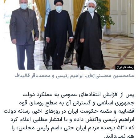
دنبال کنید
مستندها
فرهنگ و زندگی
حقوق شهروندی
انتخابات ریاست جمهوری آمریکا ۲۰۲۴
اقتصادی
حمله جمهوری اسلامی به اسرائیل
رمز مهسا
علم و فناوری
زبانهای مختلف
اسرائیل در جنگ
ورزش زنان در ایران
گالری عکس
اعتراضات زن، زندگی، آزادی
آرشیو پخش زنده
مجموعه مستندهای دادخواهی
غلامحسین محسنی‌اژه‌ای، ابراهیم رئیسی و محمدباقر قالیباف
تریبونال مردمی آبان ۹۸
پس از افزایش انتقادهای عمومی به عملکرد دولت
دادگاه حمید نوری
جمهوری اسلامی و گسترش آن به سطح روسای قوه
چهل سال گروگان‌گیری
قضاییه و مقننه حکومت ایران در روزهای اخیر، رسانه دولت
قانون شفافیت دارائی کادر رهبری ایران
ابراهیم رئیسی واکنش داده و با انتشار مطلبی اعلام کرد
که «۵۳ درصد» مردم ایران حتی «اسم رئیس مجلس» را
اعتراضات مردمی آبان ۹۸
هم نمی‌دانند.