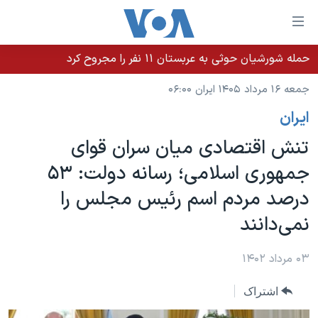
ینکهای
ابل
سترسی
حمله شورشیان حوثی به عربستان ۱۱ نفر را مجروح کرد
خانه
هش
جمعه ۱۶ مرداد ۱۴۰۵ ایران ۰۶:۰۰
نسخه سبک وب‌سایت
ه
ايران
حتوای
موضوع ها
صلی
تنش اقتصادی میان سران قوای
برنامه های تلویزیونی
ایران
هش
جمهوری اسلامی؛ رسانه دولت: ۵۳
جدول برنامه ها
ه
آمریکا
درصد مردم اسم رئیس مجلس را
فحه
صفحه‌های ویژه
جهان
صلی
نمی‌دانند
فرکانس‌های صدای آمریکا
ورزشی
جام جهانی ۲۰۲۶
هش
پخش رادیویی
ه
گزیده‌ها
عملیات خشم حماسی
۰۳ مرداد ۱۴۰۲
ستجو
۲۵۰سالگی آمریکا
ویژه برنامه‌ها
یادگیری زبان انگلیسی
اشتراک
ویدیوها
بایگانی برنامه‌های تلویزیونی