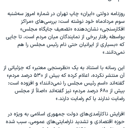
اسرائیل در جنگ
نرگس محمدی برنده جایزه نوبل صلح
روزنامه دولتی «ایران» چاپ تهران در شماره امروز سه‌شنبه
سوم مردادماه خود نوشته است: بررسی‌های «مراکز
همایش محافظه‌کاران آمریکا «سی‌پک»
افکارسنجی» نشان‌دهنده «تضعیف جایگاه مجلس»
صفحه‌های ویژه
بواسطه رفتار برخی از نمایندگان میان مردم است، تا جایی
سفر پرزیدنت ترامپ به چین
که «بسیاری از ایرانیان حتی نام رئیس مجلس را هم
نمی‌دانند.»
این رسانه با استناد به یک «نظرسنجی معتبر» که جزئیاتی از
آن منتشر نکرده، اعلام کرده که بیش از «۵۳ درصد مردم»
گفته‌اند «اسم رئیس مجلس را نمی‌دانند!» و افزوده است:
بیش از «۶۸ درصد مردم» نیز گفته‌اند «اصلاً از مجلس
رضایت ندارند یا کم رضایت دارند.»
افزایش ناکارآمدی‌های دولت جمهوری اسلامی به ویژه در
حوزه اقتصادی و تشدید نارضایتی‌های عمومی، سبب شده