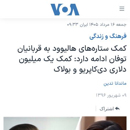
ینکهای
ابل
سترسی
جمعه ۱۶ مرداد ۱۴۰۵ ایران ۰۹:۳۳
خانه
هش
فرهنگ و زندگی
نسخه سبک وب‌سایت
ه
کمک ستاره‌های هالیوود به قربانیان
حتوای
موضوع ها
توفان ادامه دارد: کمک یک میلیون
صلی
برنامه های تلویزیونی
ایران
هش
دلاری دی‌کاپریو و بولاک
جدول برنامه ها
ه
آمریکا
فحه
صفحه‌های ویژه
ماندانا تدین
جهان
صلی
فرکانس‌های صدای آمریکا
ورزشی
جام جهانی ۲۰۲۶
۰۹ شهریور ۱۳۹۶
هش
پخش رادیویی
ه
گزیده‌ها
عملیات خشم حماسی
اشتراک
ستجو
۲۵۰سالگی آمریکا
ویژه برنامه‌ها
یادگیری زبان انگلیسی
ویدیوها
بایگانی برنامه‌های تلویزیونی