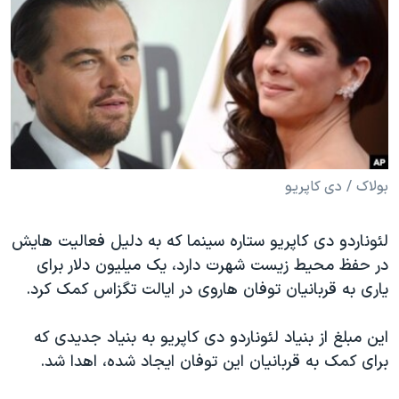
دنبال کنید
مستندها
فرهنگ و زندگی
حقوق شهروندی
انتخابات ریاست جمهوری آمریکا ۲۰۲۴
اقتصادی
حمله جمهوری اسلامی به اسرائیل
رمز مهسا
علم و فناوری
زبانهای مختلف
اسرائیل در جنگ
ورزش زنان در ایران
گالری عکس
اعتراضات زن، زندگی، آزادی
بولاک / دی کاپریو
آرشیو پخش زنده
مجموعه مستندهای دادخواهی
لئوناردو دی کاپریو ستاره سینما که به دلیل فعالیت هایش
تریبونال مردمی آبان ۹۸
در حفظ محیط زیست شهرت دارد، یک میلیون دلار برای
دادگاه حمید نوری
یاری به قربانیان توفان هاروی در ایالت تگزاس کمک کرد.
چهل سال گروگان‌گیری
این مبلغ از بنیاد لئوناردو دی کاپریو به بنیاد جدیدی که
قانون شفافیت دارائی کادر رهبری ایران
برای کمک به قربانیان این توفان ایجاد شده، اهدا شد.
اعتراضات مردمی آبان ۹۸