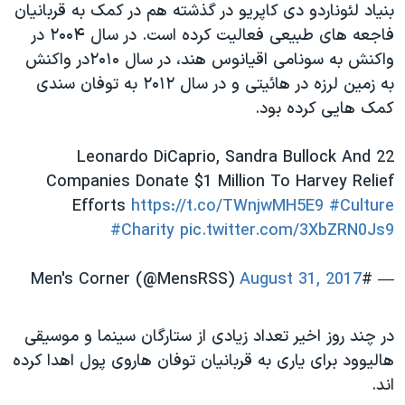
اسرائیل در جنگ
بنیاد لئوناردو دی کاپریو در گذشته هم در کمک به قربانیان
فاجعه های طبیعی فعالیت کرده است. در سال ۲۰۰۴ در
نرگس محمدی برنده جایزه نوبل صلح
واکنش به سونامی اقیانوس هند، در سال ۲۰۱۰در واکنش
همایش محافظه‌کاران آمریکا «سی‌پک»
به زمین لرزه در هائیتی و در سال ۲۰۱۲ به توفان سندی
صفحه‌های ویژه
کمک هایی کرده بود.
سفر پرزیدنت ترامپ به چین
Leonardo DiCaprio, Sandra Bullock And 22
Companies Donate $1 Million To Harvey Relief
Efforts
https://t.co/TWnjwMH5E9
#Culture
#Charity
pic.twitter.com/3XbZRN0Js9
August 31, 2017
— #Men's Corner (@MensRSS)
در چند روز اخیر تعداد زیادی از ستارگان سینما و موسیقی
هالیوود برای یاری به قربانیان توفان هاروی پول اهدا کرده
اند.