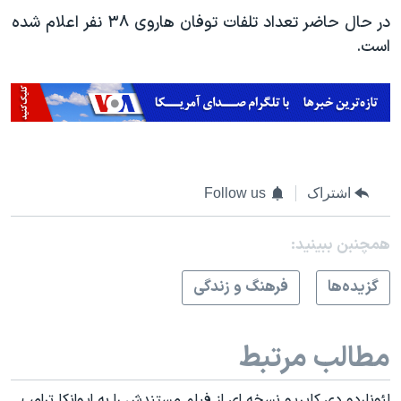
در حال حاضر تعداد تلفات توفان هاروی ۳۸ نفر اعلام شده
است.
اشتراک
Follow us
همچنبن ببینید:
گزيده‌ها
فرهنگ و زندگی
مطالب مرتبط
لئوناردو دی کاپریو نسخه ای از فیلم مستندش را به ایوانکا ترامپ