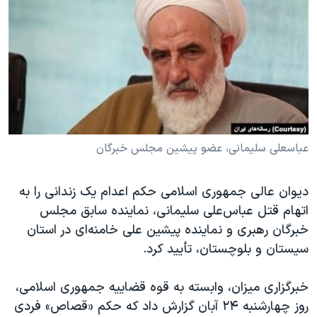
دنبال کنید
مستندها
فرهنگ و زندگی
حقوق شهروندی
انتخابات ریاست جمهوری آمریکا ۲۰۲۴
اقتصادی
حمله جمهوری اسلامی به اسرائیل
رمز مهسا
علم و فناوری
زبانهای مختلف
اسرائیل در جنگ
ورزش زنان در ایران
گالری عکس
اعتراضات زن، زندگی، آزادی
عباسعلی سلیمانی، عضو پیشین مجلس خبرگان
آرشیو پخش زنده
مجموعه مستندهای دادخواهی
دیوان عالی جمهوری اسلامی حکم اعدام یک زندانی را به
تریبونال مردمی آبان ۹۸
اتهام قتل عباس‌علی سلیمانی، نماینده سابق مجلس
دادگاه حمید نوری
خبرگان رهبری و نماینده پیشین علی خامنه‌ای در استان
چهل سال گروگان‌گیری
سیستان و بلوچستان، تأیید کرد.
قانون شفافیت دارائی کادر رهبری ایران
خبرگزاری میزان، وابسته به قوه قضاییه جمهوری اسلامی،
اعتراضات مردمی آبان ۹۸
روز چهارشنبه ۲۴ آبان گزارش داد که حکم «قصاص» فردی