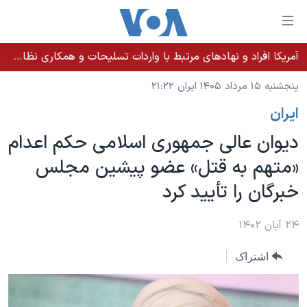
ینکهای
ابل
سترسی
آمریکا افراد و نهادهای مرتبط با واردات تسلیحات و همکاری نظامی کوبا را تحریم کرد
خانه
هش
پنجشنبه ۱۵ مرداد ۱۴۰۵ ایران ۲۱:۲۲
نسخه سبک وب‌سایت
ه
ايران
حتوای
موضوع ها
صلی
دیوان عالی جمهوری اسلامی حکم اعدام
برنامه های تلویزیونی
ایران
هش
«متهم به قتل» عضو پیشین مجلس
جدول برنامه ها
ه
آمریکا
خبرگان را تأیید کرد
فحه
صفحه‌های ویژه
جهان
صلی
فرکانس‌های صدای آمریکا
ورزشی
جام جهانی ۲۰۲۶
۲۴ آبان ۱۴۰۲
هش
پخش رادیویی
ه
گزیده‌ها
عملیات خشم حماسی
اشتراک
ستجو
۲۵۰سالگی آمریکا
ویژه برنامه‌ها
یادگیری زبان انگلیسی
ویدیوها
بایگانی برنامه‌های تلویزیونی