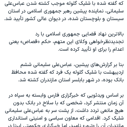
اسرائیل در جنگ
که گفته شده با شلیک گلوله موجب کشته شدن عباس‌علی
سلیمانی، نماینده پیشین رهبر جمهوری اسلامی در استان
نرگس محمدی برنده جایزه نوبل صلح
سیستان و بلوچستان شده، در دیوان عالی کشور تأیید شد.
همایش محافظه‌کاران آمریکا «سی‌پک»
صفحه‌های ویژه
بالاترین نهاد قضایی جمهوری اسلامی با رد
تجدیدنظرخواهی وکلای این متهم، حکم «قصاص» یعنی
سفر پرزیدنت ترامپ به چین
اعدام را برای او تأیید کرده است.
بنا بر گزارش‌های پیشین، عباس‌علی سلیمانی ششم
اردیبهشت با شلیک گلوله یک فرد که گفته شده محافظ
بانک بوده، در شهر بابلسر استان مازندران کشته شد.
بر اساس ویدئویی که خبرگزاری فارس وابسته به سپاه در
آن زمان منتشر کرد، شخصی که با سلاح در بانک بدون
هیچ مانعی تردد داشت، از پشت سر به عباس‌علی سلیمانی
شلیک کرد. اقدامی که معاون سیاسی و امنیتی استانداری
مازندران آن را «ترور» نامید، اما خبرگزاری حکومتی ایرنا در