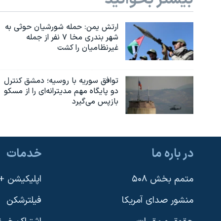
ارتش یمن: حمله شورشیان حوثی به
شهر بندری مخا ۷ نفر از جمله
غیرنظامیان را کشت
توافق سوریه با روسیه؛ دمشق کنترل
دو پایگاه مهم مدیترانه‌ای را از مسکو
بازپس می‌گیرد
در باره ما
خدمات
متمم بخش ۵۰۸
اپلیکیشن +VOA
منشور صدای آمریکا
فیلترشکن