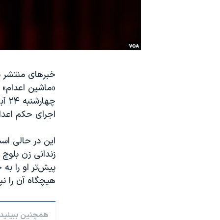
نرگس محمدی برنده جایزه نوبل صلح
همایش محافظه‌کاران آمریکا «سی‌پک»
صفحه‌های ویژه
سفر پرزیدنت ترامپ به چین
خبرهای منتشر ش
«ماشین اعدام» د
چها
اجرای حکم اعدا
این در حالی است
پیش‌تر او را به
هیچگاه آن را نپ
همچنین ببینید: