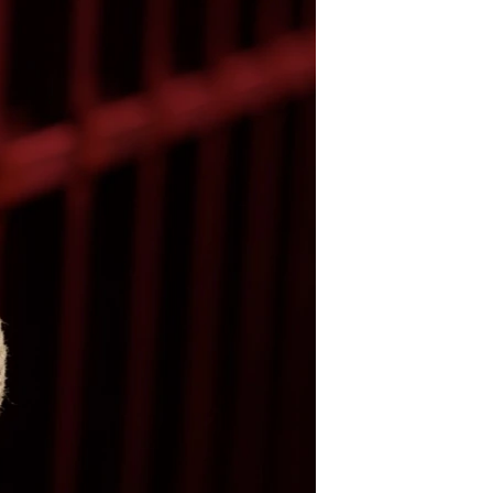
مستندها
فرهنگ و زندگی
حقوق شهروندی
انتخابات ریاست جمهوری آمریکا ۲۰۲۴
اقتصادی
حمله جمهوری اسلامی به اسرائیل
رمز مهسا
علم و فناوری
اسرائیل در جنگ
ورزش زنان در ایران
گالری عکس
اعتراضات زن، زندگی، آزادی
آرشیو پخش زنده
مجموعه مستندهای دادخواهی
تریبونال مردمی آبان ۹۸
دادگاه حمید نوری
چهل سال گروگان‌گیری
قانون شفافیت دارائی کادر رهبری ایران
اعتراضات مردمی آبان ۹۸
اسرائیل در جنگ