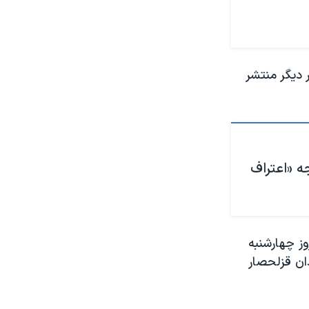
 دیگر منتشر
جه «اعتراف
وز چهارشنبه
دان قزلحصار