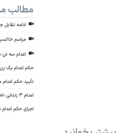
مطالب مر
ادامه تقابل جم
مراسم خاکسپاری سه زندا
اعدام سه تن در
حکم اعدام یک زن ب
تأیید حکم اعدام م
اعدام ۳ زندانی «امنیتی» در زاهدان؛ منابع حقوق بشری: زیر شکنجه «اعتراف اجباری» کرده بودند
اجرای حکم اعدام می
بیشتر بخوانید