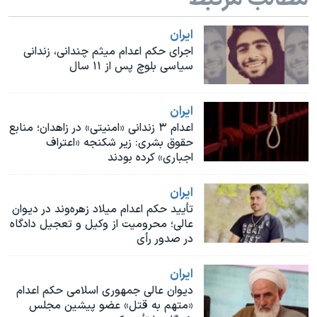
اسرائیل در جنگ
نرگس محمدی برنده جایزه نوبل صلح
ايران
اجرای حکم اعدام میثم چندانی، زندانی
همایش محافظه‌کاران آمریکا «سی‌پک»
سیاسی بلوچ پس از ۱۱ سال
صفحه‌های ویژه
سفر پرزیدنت ترامپ به چین
ايران
اعدام ۳ زندانی «امنیتی» در زاهدان؛ منابع
حقوق بشری: زیر شکنجه «اعتراف
اجباری» کرده بودند
ايران
تأیید حکم اعدام میلاد زهره‌وند در دیوان
عالی؛ محرومیت از وکیل و تعجیل دادگاه
در صدور رأی
ايران
دیوان عالی جمهوری اسلامی حکم اعدام
«متهم به قتل» عضو پیشین مجلس