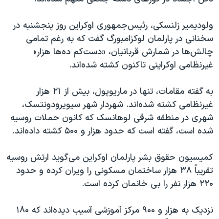
اسرائیل در جنگ
نرگس محمدی برنده جایزه نوبل صلح
ولودیمیر زلنسکی، رئیس‌جمهوری ا‌وکراین روز پنجشنبه در
سخنانی در پارلمان لوکزامبورگ گفت که به رغم تمامی
همایش محافظه‌کاران آمریکا «سی‌پک»
چالش‌ها در شمارش قربانیان، «دست‌کم ده‌ها هزار»
صفحه‌های ویژه
غیرنظامی اوکراینی تاکنون کشته شده‌اند.
سفر پرزیدنت ترامپ به چین
به گفته مقامات، تنها در ماریوپول، بیش از ۲۱ هزار
غیرنظامی کشته شده‌اند. شهردار شهر سیویرودونتسک،
شهری در منطقه شرقی لوهانسک که کانون حملات روسیه
شده است، گفته است که حدود هزار و ۵۰۰ کشته داده‌اند.
کمیسیون حقوق بشر پارلمان اوکراین می‌گوید ارتش روسیه
تقریباً ۳۸ هزار ساختمان مسکونی را ویران کرده و حدود
۲۲۰ هزار نفر را بی خانمان کرده است.
نزدیک به هزار و ۹۰۰ مرکز آموزشی آسیب دیده‌اند که ۱۸۰