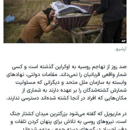
دنبال کنید
مستندها
فرهنگ و زندگی
حقوق شهروندی
انتخابات ریاست جمهوری آمریکا ۲۰۲۴
اقتصادی
حمله جمهوری اسلامی به اسرائیل
رمز مهسا
علم و فناوری
زبانهای مختلف
اسرائیل در جنگ
ورزش زنان در ایران
آرشیو.
گالری عکس
اعتراضات زن، زندگی، آزادی
صد روز از تهاجم روسیه به اوکراین گذشته است و کسی
آرشیو پخش زنده
مجموعه مستندهای دادخواهی
شمار واقعی قربانیان را نمی‌داند. مقامات دولتی، نهادهای
تریبونال مردمی آبان ۹۸
وابسته به سازمان ملل متحد و دیگرانی که مسئولیت
شمارش کشته‌شدگان را بر عهده دارند به شماری از
دادگاه حمید نوری
مکان‌هایی که افراد در آنجا کشته شده‌اند دسترسی ندارند.
چهل سال گروگان‌گیری
قانون شفافیت دارائی کادر رهبری ایران
در ماریوپل که گفته می‌شود بزرگترین میدان کشتار جنگ
است، نیروهای روسی به تلاش برای پنهان کردن تلفات و
اعتراضات مردمی آبان ۹۸
دفن اجساد در گورهای دسته جمعی متهم شده‌اند.