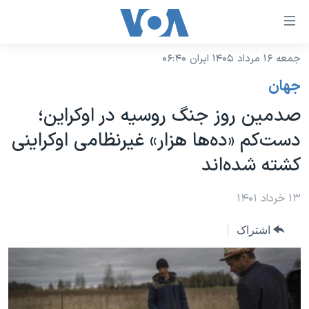
ینکهای
ابل
سترسی
جمعه ۱۶ مرداد ۱۴۰۵ ایران ۰۶:۴۰
خانه
هش
جهان
نسخه سبک وب‌سایت
ه
صدمین روز جنگ روسیه در اوکراین؛
حتوای
موضوع ها
دست‌کم «ده‌ها هزار» غیرنظامی اوکراینی
صلی
برنامه های تلویزیونی
ایران
هش
کشته شده‌اند
جدول برنامه ها
ه
آمریکا
فحه
صفحه‌های ویژه
۱۳ خرداد ۱۴۰۱
جهان
صلی
فرکانس‌های صدای آمریکا
ورزشی
جام جهانی ۲۰۲۶
هش
اشتراک
پخش رادیویی
ه
گزیده‌ها
عملیات خشم حماسی
ستجو
۲۵۰سالگی آمریکا
ویژه برنامه‌ها
یادگیری زبان انگلیسی
ویدیوها
بایگانی برنامه‌های تلویزیونی