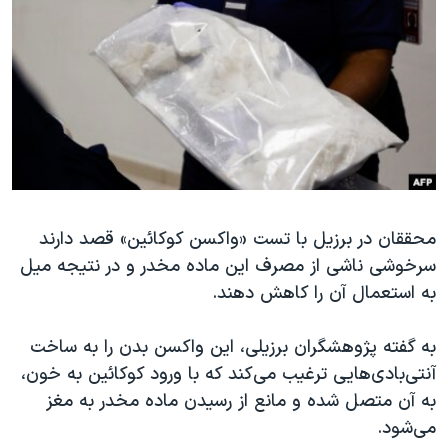
دنبال کنید
مستندها
فرهنگ و زندگی
حقوق شهروندی
انتخابات ریاست جمهوری آمریکا ۲۰۲۴
اقتصادی
حمله جمهوری اسلامی به اسرائیل
رمز مهسا
علم و فناوری
زبانهای مختلف
اسرائیل در جنگ
ورزش زنان در ایران
گالری عکس
اعتراضات زن، زندگی، آزادی
محققان در برزیل با تست «واکسن کوکائین» قصد دارند
آرشیو پخش زنده
مجموعه مستندهای دادخواهی
سرخوشی ناشی از مصرف این ماده مخدر و در نتیجه میل
تریبونال مردمی آبان ۹۸
به استعمال آن را کاهش دهند.
دادگاه حمید نوری
به گفته پژوهشگران برزیلی، این واکسن بدن را به ساخت
چهل سال گروگان‌گیری
آنتی‌بادی‌هایی ترغیب می‌کند که با ورود کوکائین به خون،
قانون شفافیت دارائی کادر رهبری ایران
به آن متصل شده و مانع از رسیدن ماده مخدر به مغز
اعتراضات مردمی آبان ۹۸
می‌شود.