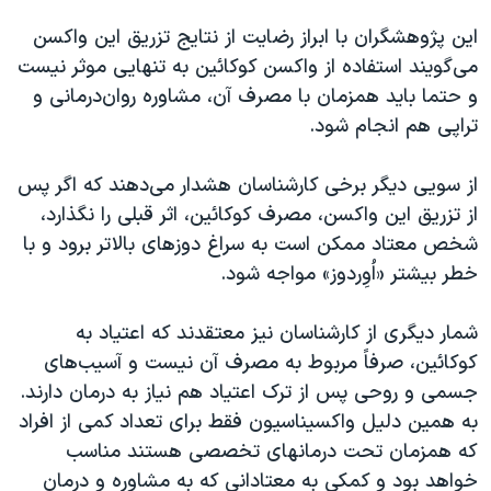
اسرائیل در جنگ
این پژوهشگران با ابراز رضایت از نتایج تزریق این واکسن
نرگس محمدی برنده جایزه نوبل صلح
می‌گویند استفاده از واکسن کوکائین به تنهایی موثر نیست
همایش محافظه‌کاران آمریکا «سی‌پک»
و حتما باید همزمان با مصرف آن، مشاوره روان‌درمانی و
تراپی هم انجام شود.
صفحه‌های ویژه
سفر پرزیدنت ترامپ به چین
از سویی دیگر برخی کارشناسان هشدار می‌دهند که اگر پس
از تزریق این واکسن، مصرف کوکائین، اثر قبلی را نگذارد،
شخص معتاد ممکن است به سراغ دوزهای بالاتر برود و با
خطر بیشتر «اُوِردوز» مواجه شود.
شمار دیگری از کارشناسان نیز معتقدند که اعتیاد به
کوکائین، صرفاً مربوط به مصرف آن نیست و آسیب‌های
جسمی و روحی پس از ترک اعتیاد هم نیاز به درمان دارند.
به همین دلیل واکسیناسیون فقط برای تعداد کمی از افراد
که همزمان تحت درمانهای تخصصی هستند مناسب
خواهد بود و کمکی به معتادانی که به مشاوره و درمان