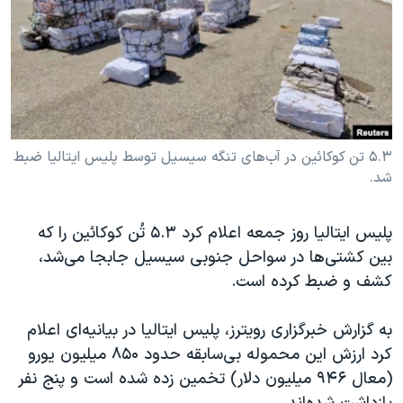
دنبال کنید
مستندها
فرهنگ و زندگی
حقوق شهروندی
انتخابات ریاست جمهوری آمریکا ۲۰۲۴
اقتصادی
حمله جمهوری اسلامی به اسرائیل
رمز مهسا
علم و فناوری
زبانهای مختلف
اسرائیل در جنگ
ورزش زنان در ایران
۵.۳ تن کوکائین در آب‌های تنگه سیسیل توسط پلیس ایتالیا ضبط
شد.
گالری عکس
اعتراضات زن، زندگی، آزادی
آرشیو پخش زنده
مجموعه مستندهای دادخواهی
پلیس ایتالیا روز جمعه اعلام کرد ۵.۳ تُن کوکائین را که
تریبونال مردمی آبان ۹۸
بین کشتی‌ها در سواحل جنوبی سیسیل جابجا می‌شد،
دادگاه حمید نوری
کشف و ضبط کرده است.
چهل سال گروگان‌گیری
به گزارش خبرگزاری رویترز، پلیس ایتالیا در بیانیه‌ای اعلام
قانون شفافیت دارائی کادر رهبری ایران
کرد ارزش این محموله بی‌سابقه حدود ۸۵۰ میلیون یورو
اعتراضات مردمی آبان ۹۸
(معال ۹۴۶ میلیون دلار) تخمین زده شده است و پنج نفر