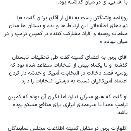
با اف.بی.آی در میان گذاشته بود.
اسرائیل در جنگ
نرگس محمدی برنده جایزه نوبل صلح
روزنامه واشنگتن پست به نقل از آقای برنان گفت: «با
همایش محافظه‌کاران آمریکا «سی‌پک»
نهادهای اطلاعاتی این ارتباط ها و بده و بستان ها میان
مقامات روسیه و افراد مشارکت کننده در کمپین ترامپ را در
صفحه‌های ویژه
میان نهادم.»
سفر پرزیدنت ترامپ به چین
آقای برنن به اعضای کمیته گفت طی تحقیقات تابستان
گذشته و تا یکماه پیش از انتخابات متقاعد شده بود که
روسیه قصد دخالت در انتخابات آمریکا و خدشه دار کردن
اعتماد آمریکائیان نسبت به درستی انتخابات را دارد.
او گفت که هیچ مدرکی ندارد اما نگران آن بوده که کمپین
ترامپ عمدا یا غیرعمدی ابزاری برای منافع مسکو بوده
باشد.
اظهارات برنن در مقابل کمیته اطلاعات مجلس نمایندگان