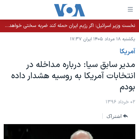
ینکهای
ابل
سترسی
نخست وزیر اسرائيل: اگر رژیم ایران حمله کند ضربه سختی خواهد خورد
خانه
هش
یکشنبه ۱۸ مرداد ۱۴۰۵ ایران ۱۷:۳۷
نسخه سبک وب‌سایت
ه
آمريکا
حتوای
موضوع ها
صلی
مدیر سابق سیا: درباره مداخله در
برنامه های تلویزیونی
ایران
هش
انتخابات آمریکا به روسیه هشدار داده
جدول برنامه ها
ه
آمریکا
بودم
فحه
صفحه‌های ویژه
جهان
صلی
فرکانس‌های صدای آمریکا
ورزشی
جام جهانی ۲۰۲۶
۰۲ خرداد ۱۳۹۶
هش
پخش رادیویی
ه
گزیده‌ها
عملیات خشم حماسی
اشتراک
ستجو
۲۵۰سالگی آمریکا
ویژه برنامه‌ها
یادگیری زبان انگلیسی
ویدیوها
بایگانی برنامه‌های تلویزیونی