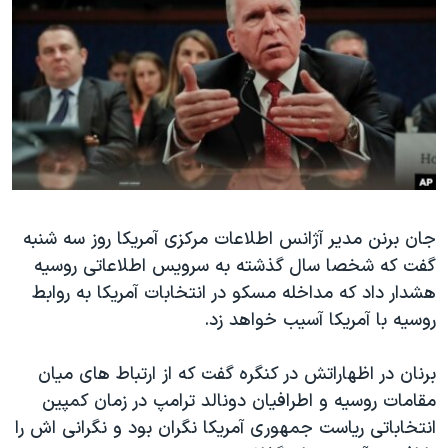
دنبال کنید
مستندها
فرهنگ و زندگی
حقوق شهروندی
انتخابات ریاست جمهوری آمریکا ۲۰۲۴
اقتصادی
حمله جمهوری اسلامی به اسرائیل
رمز مهسا
علم و فناوری
زبانهای مختلف
اسرائیل در جنگ
ورزش زنان در ایران
گالری عکس
اعتراضات زن، زندگی، آزادی
جان برنن مدیر آژانس اطلاعات مرکزی آمریکا روز سه شنبه
آرشیو پخش زنده
مجموعه مستندهای دادخواهی
گفت که شخصا سال گذشته به سرویس اطلاعاتی روسیه
تریبونال مردمی آبان ۹۸
هشدار داد که مداخله مسکو در انتخابات آمریکا به روابط
دادگاه حمید نوری
روسیه با آمریکا آسیب خواهد زد.
چهل سال گروگان‌گیری
برنان در اظهاراتش در کنگره گفت که از ارتباط های میان
قانون شفافیت دارائی کادر رهبری ایران
مقامات روسیه و اطرافیان دونالد ترامپ در زمان کمپین
اعتراضات مردمی آبان ۹۸
انتخاباتی ریاست جمهوری آمریکا نگران بود و نگرانی اش را