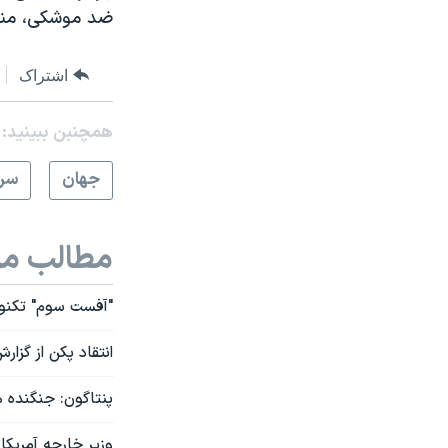
ضد موشکی، مناس
اشتراک
همچنبن ببینید:
جهان
سرخ
مطالب مر
"آفست سوم" تکنول
انتقاد پکن از گزا
پنتاگون: جنگنده 
وزیر خارجه آمریکا