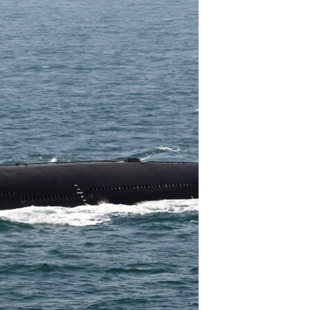
مستندها
فرهنگ و زندگی
حقوق شهروندی
انتخابات ریاست جمهوری آمریکا ۲۰۲۴
اقتصادی
حمله جمهوری اسلامی به اسرائیل
رمز مهسا
علم و فناوری
اسرائیل در جنگ
ورزش زنان در ایران
گالری عکس
اعتراضات زن، زندگی، آزادی
آرشیو پخش زنده
مجموعه مستندهای دادخواهی
تریبونال مردمی آبان ۹۸
دادگاه حمید نوری
چهل سال گروگان‌گیری
قانون شفافیت دارائی کادر رهبری ایران
اعتراضات مردمی آبان ۹۸
اسرائیل در جنگ