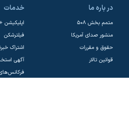
در باره ما
خدمات
یادگیری زبان انگلیسی
متمم بخش ۵۰۸
اپلیکیشن +VOA
دنبال کنید
منشور صدای آمریکا
فیلترشکن
حقوق و مقررات
اشتراک خبرن
قوانین تالار
آگهی استخد
زبانهای مختلف
فرکانس‌های 
پخش رادیو
نسخه سبک 
گوناگون