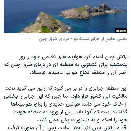
دنبال کنید
مستندها
فرهنگ و زندگی
حقوق شهروندی
انتخابات ریاست جمهوری آمریکا ۲۰۲۴
اقتصادی
حمله جمهوری اسلامی به اسرائیل
رمز مهسا
علم و فناوری
بخش هایی از جزایر سینکاکو - دریای شرق چین
زبانهای مختلف
اسرائیل در جنگ
ورزش زنان در ایران
ارتش چین اعلام کرد هواپیماهای نظامی خود را روز
گالری عکس
اعتراضات زن، زندگی، آزادی
پنحشنبه برای گشتزنی به منطقه ای در دریای شرق چین که
آرشیو پخش زنده
مجموعه مستندهای دادخواهی
اخیرا آن را منطقه دفاع هوایی نامیده، فرستاد.
تریبونال مردمی آبان ۹۸
این منطقه جزایری را در بر می گیرد که ژاپن می گوید تحت
دادگاه حمید نوری
مالکیت این کشور قرار دارد. اما چین که این جزایر را بخشی
چهل سال گروگان‌گیری
از خاک خود می داند، قوانین جدیدی را برای هواپیماها
گذاشته است که آنها باید پس از ورود به منطقه هویت
قانون شفافیت دارائی کادر رهبری ایران
خود را اعلام و به دستورات پکن عمل کنند.
اعتراضات مردمی آبان ۹۸
اقدام ارتش چین تنها چند ساعت پس از آن صورت گرفت