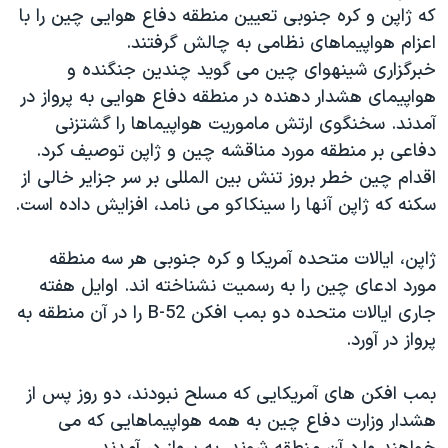
اسرائیل در جنگ
که ژاپن و کره جنوبی تعیین منطقه دفاع هوایی چین را با
اعزام هواپیماهای نظامی به چالش گرفتند.
نرگس محمدی برنده جایزه نوبل صلح
خبرگزاری شینهوای چین می گوید چندین جنگنده و
همایش محافظه‌کاران آمریکا «سی‌پک»
هواپیمای هشدار دهنده در منطقه دفاع هوایی به پرواز در
صفحه‌های ویژه
آمدند. سخنگوی ارتش ماموریت هواپیماها را گشتزنی
دفاعی بر منطقه مورد مناقشه چین و ژاپن توصیف کرد.
سفر پرزیدنت ترامپ به چین
اقدام چین خطر بروز تنش بین المللی بر سر جزایر خالی از
سکنه که ژاپن آنها را سینکاکو می نامد، افزایش داده است.
ژاپن، ایالات متحده آمریکا و کره جنوبی هر سه منطقه
مورد ادعای چین را به رسمیت نشناخته اند. اوایل هفته
جاری ایالات متحده دو بمب افکن B-52 را در آن منطقه به
پرواز در آورد.
بمب افکن های آمریکایی که مسلح نبودند، دو روز پس از
هشدار وزارت دفاع چین به همه هواپیماهایی که می