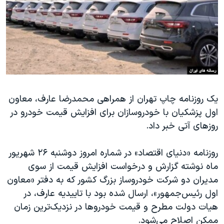
دنبال کنید
مستندها
فرهنگ و زندگی
حقوق شهروندی
انتخابات ریاست جمهوری آمریکا ۲۰۲۴
اقتصادی
حمله جمهوری اسلامی به اسرائیل
رمز مهسا
علم و فناوری
زبانهای مختلف
اسرائیل در جنگ
ورزش زنان در ایران
یک روزنامه چاپ تهران از همراهی محمدرضا عارف، معاون
گالری عکس
اعتراضات زن، زندگی، آزادی
اول پزشکیان با خودروسازان برای افزایش قیمت خودرو در
آرشیو پخش زنده
مجموعه مستندهای دادخواهی
روزهای آتی خبر داد.
تریبونال مردمی آبان ۹۸
روزنامه «دنیای اقتصاد» در شماره امروز دوشنبه ۲۶ شهریور
دادگاه حمید نوری
ماه نوشته گزارش و درخواست افزایش قیمت از سوی
چهل سال گروگان‌گیری
مدیران دو شرکت خودروساز بزرگ کشور که به دفتر «معاون
قانون شفافیت دارائی کادر رهبری ایران
اول رئیس‌جمهور»، ارسال شده بود با تاییدیه عارف، در
هیات دولت مطرح و قیمت خودروها در نزدیک‌ترین زمان
اعتراضات مردمی آبان ۹۸
ممکن اصلاح می‌‌شود.