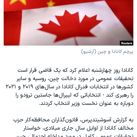
دنبال کنید
مستندها
فرهنگ و زندگی
حقوق شهروندی
انتخابات ریاست جمهوری آمریکا ۲۰۲۴
اقتصادی
حمله جمهوری اسلامی به اسرائیل
رمز مهسا
علم و فناوری
زبانهای مختلف
اسرائیل در جنگ
ورزش زنان در ایران
پرچم کانادا و چین (آرشیو)
گالری عکس
اعتراضات زن، زندگی، آزادی
کانادا روز چهارشنبه اعلام کرد که یک قاضی قرار است
آرشیو پخش زنده
مجموعه مستندهای دادخواهی
تحقیقات عمومی در مورد دخالت چین، روسیه و سایر
تریبونال مردمی آبان ۹۸
کشورها در انتخابات فدرال کانادا در سال‌های ۲۰۱۹ و ۲۰۲۱
را رهبری کند - انتخاباتی که لیبرال‌ها جاستین ترودو را
دادگاه حمید نوری
دوباره به عنوان نخست وزیر انتخاب کردند.
چهل سال گروگان‌گیری
قانون شفافیت دارائی کادر رهبری ایران
به گزارش آسوشیتدپرس، قانون‌گذاران محافظه‌کار حزب
مخالف کانادا از اوایل سال جاری میلادی، خواستار
اعتراضات مردمی آبان ۹۸
تحقیقات عمومی کامل در مورد مداخله احتمالی چین