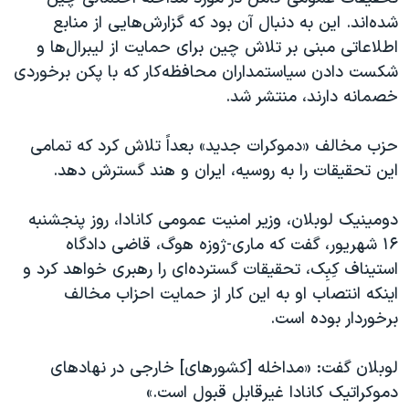
اسرائیل در جنگ
شده‌اند. این به دنبال آن بود که گزارش‌هایی از منابع
نرگس محمدی برنده جایزه نوبل صلح
اطلاعاتی مبنی بر تلاش چین برای حمایت از لیبرال‌ها و
شکست دادن سیاستمداران محافظه‌کار که با پکن برخوردی
همایش محافظه‌کاران آمریکا «سی‌پک»
خصمانه دارند، منتشر شد.
صفحه‌های ویژه
سفر پرزیدنت ترامپ به چین
حزب مخالف «دموکرات‌ جدید» بعداً تلاش کرد که تمامی
این تحقیقات را به روسیه، ایران و هند گسترش دهد.
دومینیک لوبلان، وزیر امنیت عمومی کانادا، روز پنجشنبه
۱۶ شهریور، گفت که ماری-ژوزه هوگ، قاضی دادگاه
استیناف کِبِک، تحقیقات گسترده‌ای را رهبری خواهد کرد و
اینکه انتصاب او به این کار از حمایت احزاب مخالف
برخوردار بوده است.
لوبلان گفت: «مداخله [کشورهای] خارجی در نهادهای
دموکراتیک کانادا غیرقابل قبول است.»