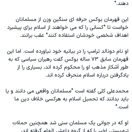
اسرائیل در جنگ
دهند."
نرگس محمدی برنده جایزه نوبل صلح
این قهرمان بوکس حرفه ای سنگین وزن از مسلمانان
همایش محافظه‌کاران آمریکا «سی‌پک»
خواست تا "کسانی را که می خواهند از اسلام برای پیشبرد
صفحه‌های ویژه
اهداف شخصی خودشان استفاده کنند" عقب برانند.
سفر پرزیدنت ترامپ به چین
او نام دونالد ترامپ را در بیانیه خود نیاورده است. اما این
قهرمان سابق ۷۳ ساله بوکس گفت رهبران سیاسی که به
طور آشکاز مذهب او را محکوم کرده اند، بسیاری را از
یادگرفتن درباره اسلام منحرف کرده اند.
محمدعلی کلی گفته است "مسلمانان واقعی می دانند و یا
باید بدانند که تحمیل اسلام به هرکسی خلاف دین ما
است."
او که در جوانی یک مسلمان سنی شد همچنین حملات
تروریستی اخیر را که از گروه داعش الهام گرفته اند،