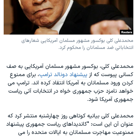
دنبال کنید
مستندها
فرهنگ و زندگی
حقوق شهروندی
انتخابات ریاست جمهوری آمریکا ۲۰۲۴
اقتصادی
حمله جمهوری اسلامی به اسرائیل
رمز مهسا
علم و فناوری
محمدعلی کلی بوکسور مشهور مسلمان آمریکایی شعارهای
زبانهای مختلف
انتخاباتی ضد مسلمانان را محکوم کرد.
اسرائیل در جنگ
ورزش زنان در ایران
گالری عکس
اعتراضات زن، زندگی، آزادی
محمدعلی کلی، بوکسور مشهور مسلمان آمریکایی به صف
آرشیو پخش زنده
مجموعه مستندهای دادخواهی
کسانی پیوست که از
پیشنهاد دونالد ترامپ
، برای ممنوع
کردن ورود مسلمانان به آمریکا انتقاد کرده اند. ترامپ می
تریبونال مردمی آبان ۹۸
خواهد نامزد حزب جمهوری خواه در انتخابات آتی ریاست
دادگاه حمید نوری
جمهوری آمریکا شود.
چهل سال گروگان‌گیری
محمدعلی کلی بیانیه کوتاهی روز چهارشنبه منتشر کرد که
قانون شفافیت دارائی کادر رهبری ایران
عنوان آن این است: "کاندیداهای ریاست جمهوری پیشنهاد
اعتراضات مردمی آبان ۹۸
ممنوعیت مهاجرت مسلمانان به ایالات متحده را می