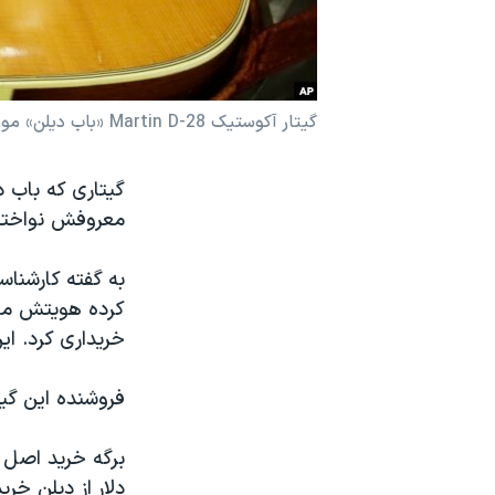
نرگس محمدی برنده جایزه نوبل صلح
همایش محافظه‌کاران آمریکا «سی‌پک»
صفحه‌های ویژه
گیتار آکوستیک Martin D-28 «باب دیلن» موزیسین مشهور آمریکایی در حراجخانه «هریتج» دالاس، تگزاس
سفر پرزیدنت ترامپ به چین
معروفش نواخته بود، در 
به گفته کارشنا
خریداری کرد. این گیتا
فروشنده این گیتا
دلار از دیلن خری