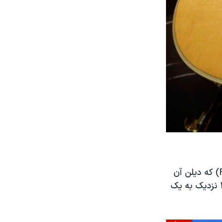
یکی دیگر از گیتارهای دیلن یک گیتار فندر استراتوکستر (Fender Stratocaster) که دیلن آن
را در سال ۱۹۶۵ در جشنواره موسیقی فولک نیوپروت نواخته بود، در سال ۲۰۱۳ نزدیک به یک