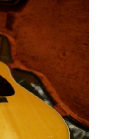
مستندها
فرهنگ و زندگی
حقوق شهروندی
انتخابات ریاست جمهوری آمریکا ۲۰۲۴
اقتصادی
حمله جمهوری اسلامی به اسرائیل
رمز مهسا
علم و فناوری
اسرائیل در جنگ
ورزش زنان در ایران
گالری عکس
اعتراضات زن، زندگی، آزادی
آرشیو پخش زنده
مجموعه مستندهای دادخواهی
تریبونال مردمی آبان ۹۸
دادگاه حمید نوری
چهل سال گروگان‌گیری
قانون شفافیت دارائی کادر رهبری ایران
اعتراضات مردمی آبان ۹۸
اسرائیل در جنگ