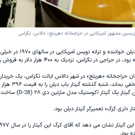
گیتاری که باب دیلن خواننده و ترا
حراجی در تگزاس، نزدیک به ۴۰۰ هزار دلار به فروش رفت.
سان حراجخانه «هریتج» در شهر دالاس ایالت تگزاس، یک خریدار
کرده هویتش مخفی بماند، شن
ر یک گیتار آکوستیک مدل مارتین دی ۲۸ (D-28) ساخت ۱۹۶۳ است.
ر «لری کِرَگ» تعمیرگر گیتار دیلن بود.
ده بود.