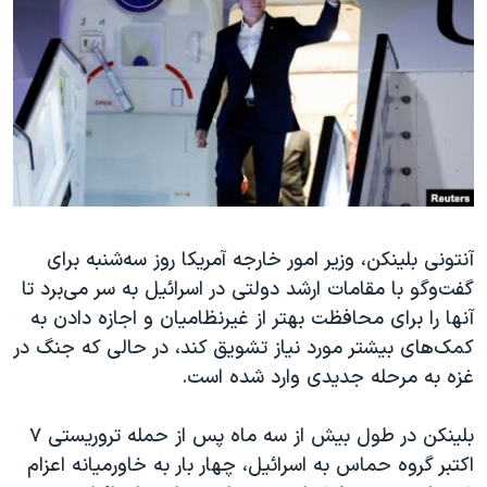
دنبال کنید
مستندها
فرهنگ و زندگی
حقوق شهروندی
انتخابات ریاست جمهوری آمریکا ۲۰۲۴
اقتصادی
حمله جمهوری اسلامی به اسرائیل
رمز مهسا
علم و فناوری
زبانهای مختلف
اسرائیل در جنگ
ورزش زنان در ایران
گالری عکس
اعتراضات زن، زندگی، آزادی
آنتونی بلینکن، وزیر امور خارجه آمریکا روز سه‌شنبه برای
آرشیو پخش زنده
مجموعه مستندهای دادخواهی
گفت‌وگو با مقامات ارشد دولتی در اسرائیل به سر می‌برد تا
تریبونال مردمی آبان ۹۸
آنها را برای محافظت بهتر از غیرنظامیان و اجازه دادن به
دادگاه حمید نوری
کمک‌های بیشتر مورد نیاز تشویق کند، در حالی که جنگ در
غزه به مرحله جدیدی وارد شده است.
چهل سال گروگان‌گیری
قانون شفافیت دارائی کادر رهبری ایران
بلینکن در طول بیش از سه ماه پس از حمله تروریستی ۷
اعتراضات مردمی آبان ۹۸
اکتبر گروه حماس به اسرائیل، چهار بار به خاورمیانه اعزام