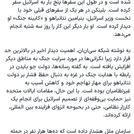
شده است و در طول این سفرها پنج بار به اسرائیل سفر
اسرائیل در جنگ
کرده است. بلینکن در هر یک از سفرهای قبلی خود با
نرگس محمدی برنده جایزه نوبل صلح
نخست وزیر اسرائیل، بنیامین نتانیاهو و «کابینه جنگ» او
همایش محافظه‌کاران آمریکا «سی‌پک»
دیدار کرده است. او بار دیگر این کار را روز سه شنبه انجام
می‌دهد.
صفحه‌های ویژه
سفر پرزیدنت ترامپ به چین
به نوشته شبکه سی‌ان‌ان، اهمیت دیدار اخیر در بالاترین حد
قرار دارد زیرا نگرانی‌ها در مورد سرایت جنگ به مناطق دیگر
افزایش یافته است. به گفته رسانه‌ها، دولت جو بایدن در
رابطه با هدایت جنگ در غزه به دنبال حفظ فشار بر دولت
نتانیاهو برای مهار تهاجم خود و کاهش آسیب به
غیرنظامیان بوده است. با این حال، مقامات ایالات متحده
نیز حمایت بی‌وقفه‌ای از تصمیم اسرائیل برای انجام یک
کارزار نظامی، حتی در بحبوحه انزوای فزاینده بین المللی،
ارائه کرده‌اند.
سازمان ملل هشدار داده است که ده‌ها هزار نفر در حمله