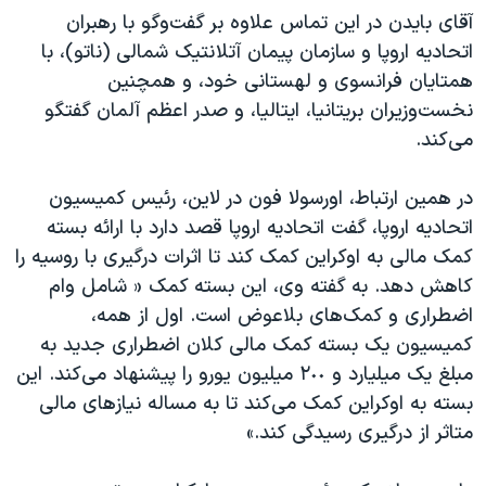
اسرائیل در جنگ
آقای بایدن در این تماس علاوه بر گفت‌وگو با رهبران
نرگس محمدی برنده جایزه نوبل صلح
اتحادیه اروپا و سازمان پیمان آتلانتیک شمالی (ناتو)، با
همتایان فرانسوی و لهستانی خود، و همچنین
همایش محافظه‌کاران آمریکا «سی‌پک»
نخست‌وزیران بریتانیا، ایتالیا، و صدر اعظم آلمان گفتگو
صفحه‌های ویژه
می‌کند.
سفر پرزیدنت ترامپ به چین
در همین ارتباط، اورسولا فون در لاین، رئیس کمیسیون
اتحادیه اروپا، گفت اتحادیه اروپا قصد دارد با ارائه بسته
کمک مالی به اوکراین کمک کند تا اثرات درگیری با روسیه را
کاهش دهد. به گفته وی، این بسته کمک « شامل وام
اضطراری و کمک‌های بلاعوض است. اول از همه،
کمیسیون یک بسته کمک مالی کلان اضطراری جدید به
مبلغ یک میلیارد و ٢٠٠ میلیون یورو را پیشنهاد می‌کند. این
بسته به اوکراین کمک می‌کند تا به مساله نیازهای مالی
متاثر از درگیری رسیدگی کند.»