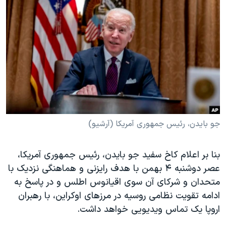
دنبال کنید
مستندها
فرهنگ و زندگی
حقوق شهروندی
انتخابات ریاست جمهوری آمریکا ۲۰۲۴
اقتصادی
حمله جمهوری اسلامی به اسرائیل
رمز مهسا
علم و فناوری
زبانهای مختلف
اسرائیل در جنگ
ورزش زنان در ایران
گالری عکس
اعتراضات زن، زندگی، آزادی
آرشیو پخش زنده
مجموعه مستندهای دادخواهی
جو بایدن، رئیس جمهوری آمریکا (آرشیو)
تریبونال مردمی آبان ۹۸
بنا بر اعلام کاخ سفید جو بایدن، رئیس جمهوری آمریکا،
دادگاه حمید نوری
عصر دوشنبه ۴ بهمن با هدف رایزنی و هماهنگی نزدیک با
چهل سال گروگان‌گیری
متحدان و شرکای آن سوی اقیانوس اطلس و در پاسخ به
قانون شفافیت دارائی کادر رهبری ایران
ادامه تقویت نظامی روسیه در مرزهای اوکراین، با رهبران
اروپا یک تماس ویدیویی خواهد داشت.
اعتراضات مردمی آبان ۹۸