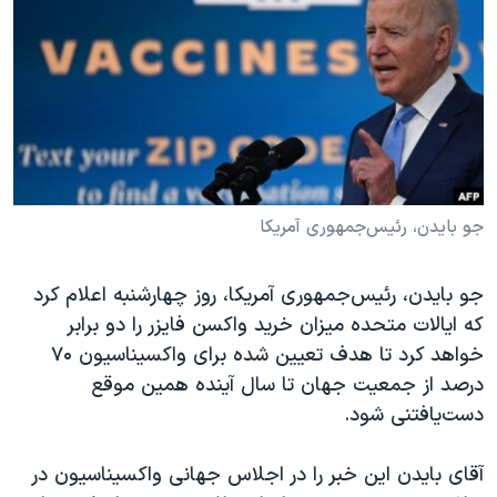
دنبال کنید
مستندها
فرهنگ و زندگی
حقوق شهروندی
انتخابات ریاست جمهوری آمریکا ۲۰۲۴
اقتصادی
حمله جمهوری اسلامی به اسرائیل
رمز مهسا
علم و فناوری
زبانهای مختلف
اسرائیل در جنگ
ورزش زنان در ایران
گالری عکس
اعتراضات زن، زندگی، آزادی
جو بایدن، رئیس‌جمهوری آمریکا
آرشیو پخش زنده
مجموعه مستندهای دادخواهی
جو بایدن، رئیس‌جمهوری آمریکا، روز چهارشنبه اعلام کرد
تریبونال مردمی آبان ۹۸
که ایالات متحده میزان خرید واکسن فایزر را دو برابر
دادگاه حمید نوری
خواهد کرد تا هدف تعیین شده برای واکسیناسیون ۷۰
درصد از جمعیت جهان تا سال آینده همین موقع
چهل سال گروگان‌گیری
دست‌یافتنی شود.
قانون شفافیت دارائی کادر رهبری ایران
اعتراضات مردمی آبان ۹۸
آقای بایدن این خبر را در اجلاس جهانی واکسیناسیون در