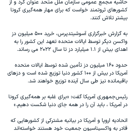
حاشیه مجمع عمومی سازمان ملل متحد عنوان کرد و‌ از
اسرائیل در جنگ
کشورهای ثروتمند خواست که برای مهار همه‌گیری کرونا
نرگس محمدی برنده جایزه نوبل صلح
بیشتر تلاش کنند.
همایش محافظه‌کاران آمریکا «سی‌پک»
به گزارش خبرگزاری آسوشیتدپرس، خرید ۵۰۰ میلیون دز
صفحه‌های ویژه
واکسن دیگر توسط ایالات متحده تعهد این کشور را به
سفر پرزیدنت ترامپ به چین
اهدای بیش از ۱.۱ میلیارد دز تا سال ۲۰۲۲ می رساند.
حدود ۱۶۰ میلیون دز تأمین شده توسط ایالات متحده
آمریکا در بیش از ۱۰۰ کشور دنیا توزیع شده است و دزهای
باقیمانده نیز طی سال آینده توزیع خواهند شد.
رئیس‌جمهوری آمریکا گفت: «برای غلبه بر همه‌گیری کرونا
در آمریکا ، باید آن را در همه جای دنیا شکست دهیم.»
اتحادیه اروپا و آمریکا در بیانیه مشترکی از کشورهایی که
قادر به واکسیناسیون جمعیت خود هستند خواسته‌اند