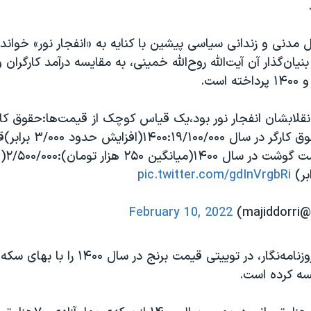
مدنی و زندانی سیاسی پیشین با کنایه به «انفجار نور» خواند
یان‌گذار آن آیت‌الله روح‌الله خمینی، به مقایسه درآمد کارگران 
نقلابشان انفجار نور بود،یک قیاس کوچک از قیمت‌ها:حقوق کار
۱۳۵۷:۶/۳۰۰حقوق کارگر در س
سال۲۳۰
pic.twitter.com/gdInVrgbRi
ma)
February 10, 2022
صادق حسینی روزنامه‌نگار، در توییتی قیمت برنج در