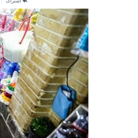
اشتراک
مستندها
فرهنگ و زندگی
حقوق شهروندی
انتخابات ریاست جمهوری آمریکا ۲۰۲۴
اقتصادی
حمله جمهوری اسلامی به اسرائیل
رمز مهسا
علم و فناوری
اسرائیل در جنگ
ورزش زنان در ایران
گالری عکس
اعتراضات زن، زندگی، آزادی
آرشیو پخش زنده
مجموعه مستندهای دادخواهی
تریبونال مردمی آبان ۹۸
دادگاه حمید نوری
چهل سال گروگان‌گیری
قانون شفافیت دارائی کادر رهبری ایران
اعتراضات مردمی آبان ۹۸
اسرائیل در جنگ