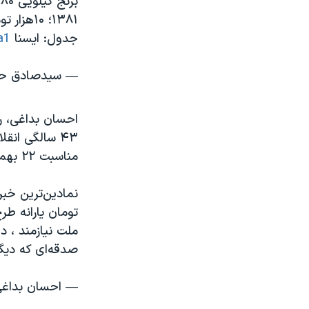
جدول: ایسنا
a1
— سیدصادق حسینی (@ini
احسان بداغی، رو
مناسبت ۲۲ بهمن واریز می‌شود. معادل یک کیلو برنج.»
ملت نیازمند ، 
صدقه‌ای که دیگر
— احسان بداغی (@odaghi