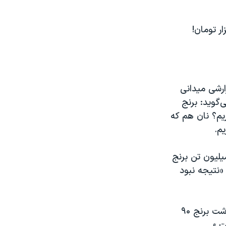
ارشی میدانی
‌گوید: برنج
یم بخریم؟ نان هم که
یلیون تن برنج
نج را «نتیجه نبود
خبرگزاری ایسنا در گزارشی در روز پنج‌شنبه ۲۱ بهمن، به نقل از نماینده ساری نوشت برنج ۹۰