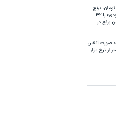
اون وزیر جهاد کشاورزی قیمت توزیع اینترنتی برنج تایلندی را ۱۲ هزار و ۵۰۰ تومان، برنج
پاکستانی ۲۰ هزار و ۵۰۰ تومان، برنج هندی ۱۸ هزار و ۵۰۰ تومان و «برنج شیرودی» را ۴۲
فت: با همین قیمت‌های اعلام‌شده از پنج‌شنبه ۲۱ بهمن برنج در
 درصد» از میوه شب عید نیز «از ۲۰ اسفند» به صورت آنلاین
 تصویب نشده «اما حداقل ۳۰ درصد کمتر از نرخ بازار