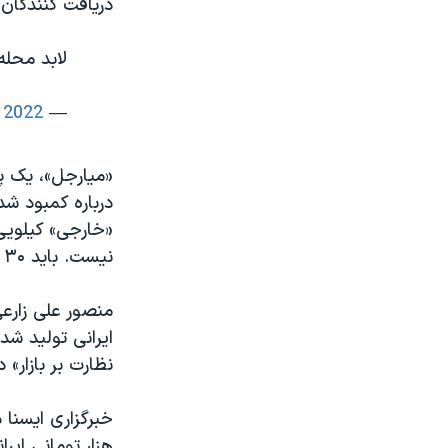
دریافت کنندگان یارانه ۱۰۰ هزار توما
لابد محله خوبی ز
 2022
— Elmira Sharifi (@elmira_sharifi)
«میارجل»، یک پا
درباره کمبود شد
نیست. باید ۳۰ - ۴۰ هزار تومان کرایه بدهیم برویم نانوایی چند قرص نان بخریم.
منصور علی زارعی
نظارت بر بازار» 
هزار تومانی ایرانی «به قیمت ۳۰ تا ۳۵ هزا