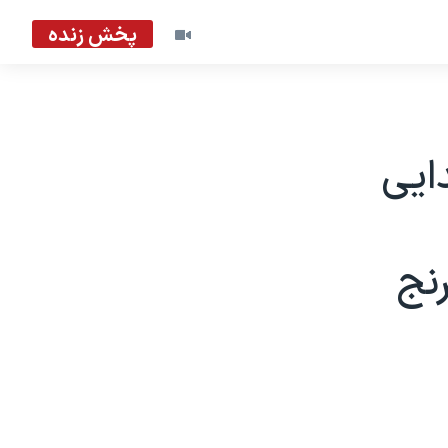
پخش زنده
دایی
نج