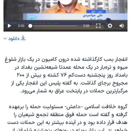
دنبال کنید
مستندها
فرهنگ و زندگی
حقوق شهروندی
انتخابات ریاست جمهوری آمریکا ۲۰۲۴
0:00
3:58
اقتصادی
حمله جمهوری اسلامی به اسرائیل
رمز مهسا
علم و فناوری
دانلود
زبانهای مختلف
اسرائیل در جنگ
ورزش زنان در ایران
انفجار بمب کارگذاشته شده درون کامیون در یک بازار شلوغ
گالری عکس
اعتراضات زن، زندگی، آزادی
میوه و تره‌بار در یک محله عمدتا شیعه‌نشین بغداد در
آرشیو پخش زنده
مجموعه مستندهای دادخواهی
بامداد روز پنجشنبه دست‌کم ۷۶ کشته و بیش از ۲۰۰
تریبونال مردمی آبان ۹۸
مجروح برجای گذاشت. به گفته پلیس این انفجار یکی از
مرگبارترین حملات در پایتخت عراق به شمار می‌رود.
دادگاه حمید نوری
چهل سال گروگان‌گیری
گروه خلافت اسلامی –داعش- مسئولیت حمله را برعهده
قانون شفافیت دارائی کادر رهبری ایران
گرفته و گفته است حمله فوق منطقه تجمع شیعیان را
هدف قرار داده بود و در آینده بیشتر به این حملات دست
اعتراضات مردمی آبان ۹۸
خواهد زد. این بازار بویژه در روزهای پنجشنبه شلوغ‌تر از