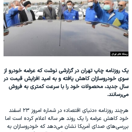
دنبال کنید
مستندها
فرهنگ و زندگی
حقوق شهروندی
انتخابات ریاست جمهوری آمریکا ۲۰۲۴
اقتصادی
حمله جمهوری اسلامی به اسرائیل
رمز مهسا
علم و فناوری
زبانهای مختلف
اسرائیل در جنگ
ورزش زنان در ایران
گالری عکس
اعتراضات زن، زندگی، آزادی
آرشیو پخش زنده
مجموعه مستندهای دادخواهی
یک روزنامه چاپ تهران در گزارشی نوشت که عرضه خودرو از
سوی خودروسازان کاهش یافته و به امید افزایش قیمت در
تریبونال مردمی آبان ۹۸
سال جدید، محصولات خود را با سرعت کمتری به فروش
دادگاه حمید نوری
می‌رسانند.
چهل سال گروگان‌گیری
هرچند روزنامه «دنیای اقتصاد» در شماره امروز ۲۳ اسفند
قانون شفافیت دارائی کادر رهبری ایران
خود کاهش عرضه را یک روند هر ساله اعلام کرده است اما
اعتراضات مردمی آبان ۹۸
بررسی‌های صدای آمریکا نشان می‌دهد که خودروسازان به