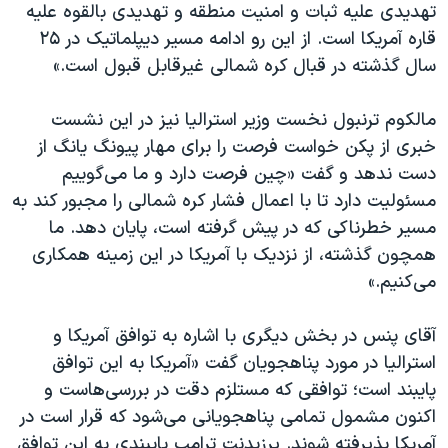
اسرائیل در جنگ
تهدیدی علیه ثبات و امنیت منطقه و تهدیدی بالقوه علیه
قاره آمریکا است. از این رو ادامه مسیر دیپلماتیک در ۲۵
نرگس محمدی برنده جایزه نوبل صلح
سال گذشته در قبال کره شمالی غیرقابل قبول است.»
همایش محافظه‌کاران آمریکا «سی‌پک»
صفحه‌های ویژه
مالکوم ترنبول نخست وزیر استرالیا نیز در این نشست
خبری از پکن خواست فرصت را برای مهار پیونگ یانگ از
سفر پرزیدنت ترامپ به چین
دست ندهد و گفت «چین فرصت دارد و ما می‌گوییم
مسئولیت دارد تا با اعمال فشار کره شمالی را مجبور کند به
مسیر خطرناکی که در پیش گرفته است، پایان دهد. ما
همچون گذشته، از نزدیک با آمریکا در این زمینه همکاری
می‌کنیم.»
آقای پنس در بخش دیگری با اشاره به توافق آمریکا و
استرالیا در مورد پناهجویان گفت «آمریکا به این توافق
پایبند است؛ توافقی که مستلزم دقت در بررسی‌هاست و
اکنون مشمول تمامی پناهجویانی می‌شود که قرار است در
آمریکا پذیرفته شوند. پرزیدنت ترامپ پایبندی به این توافق