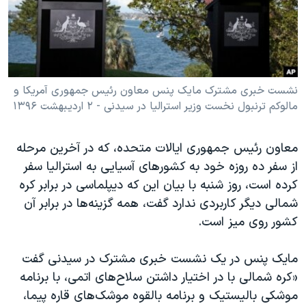
دنبال کنید
مستندها
فرهنگ و زندگی
حقوق شهروندی
انتخابات ریاست جمهوری آمریکا ۲۰۲۴
اقتصادی
حمله جمهوری اسلامی به اسرائیل
رمز مهسا
علم و فناوری
نشست خبری مشترک مایک پنس معاون رئیس جمهوری آمریکا و
زبانهای مختلف
مالوکم ترنبول نخست وزیر استرالیا در سیدنی - ۲ اردیبهشت ۱۳۹۶
اسرائیل در جنگ
ورزش زنان در ایران
گالری عکس
اعتراضات زن، زندگی، آزادی
معاون رئیس جمهوری ایالات متحده، که در آخرین مرحله
آرشیو پخش زنده
مجموعه مستندهای دادخواهی
از سفر ده روزه خود به کشورهای آسیایی به استرالیا سفر
کرده است، روز شنبه با بیان این که دیپلماسی در برابر کره
تریبونال مردمی آبان ۹۸
شمالی دیگر کاربردی ندارد گفت، همه گزینه‌ها در برابر آن
دادگاه حمید نوری
کشور روی میز است.
چهل سال گروگان‌گیری
مایک پنس در یک نشست خبری مشترک در سیدنی گفت
قانون شفافیت دارائی کادر رهبری ایران
«کره شمالی با در اختیار داشتن سلاح‌های اتمی، با برنامه
اعتراضات مردمی آبان ۹۸
موشکی بالیستیک و برنامه بالقوه موشک‌های قاره پیما،