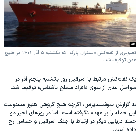
دنبال کنید
مستندها
فرهنگ و زندگی
حقوق شهروندی
انتخابات ریاست جمهوری آمریکا ۲۰۲۴
اقتصادی
حمله جمهوری اسلامی به اسرائیل
رمز مهسا
علم و فناوری
زبانهای مختلف
اسرائیل در جنگ
ورزش زنان در ایران
تصویری از نفت‌کش «سنترال پارک» که یکشنبه ۵ آذر ۱۴۰۲ در خلیج
عدن توقیف شد.
گالری عکس
اعتراضات زن، زندگی، آزادی
آرشیو پخش زنده
مجموعه مستندهای دادخواهی
یک نفت‌کش مرتبط با اسرائیل روز یکشنبه پنجم آذر در
تریبونال مردمی آبان ۹۸
سواحل عدن از سوی «افراد مسلح ناشناس» توقیف شد.
دادگاه حمید نوری
به گزارش سوشیتدپرس، اگرچه هیچ گروهی هنوز مسئولیت
چهل سال گروگان‌گیری
این حمله را بر عهده نگرفته است، اما در روزهای اخیر دو
قانون شفافیت دارائی کادر رهبری ایران
حمله دریایی دیگر در ارتباط با جنگ اسرائیل و حماس رخ
داده است.
اعتراضات مردمی آبان ۹۸