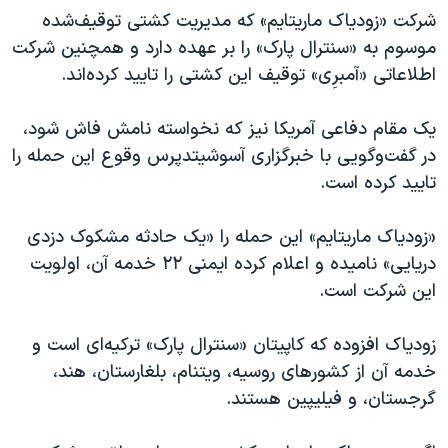
اسرائیل در جنگ
شرکت «زودیاک ماریتایم» که مدیریت کشتی توقیف‌شده
نرگس محمدی برنده جایزه نوبل صلح
موسوم به «سنترال پارک» را بر عهده دارد و همچنین شرکت
اطلاعاتی «آمبرِی» توقیف این کشتی را تایید کرده‌اند.
همایش محافظه‌کاران آمریکا «سی‌پک»
صفحه‌های ویژه
یک مقام دفاعی آمریکا نیز که نخواسته نامش فاش شود،
سفر پرزیدنت ترامپ به چین
در گفت‌وگویی با خبرگزاری آسوشیتدپرس وقوع این حمله را
تایید کرده است.
«زودیاک ماریتایم» این حمله را «یک حادثه مشکوک دزدی
دریایی» نامیده و اعلام کرده ایمنی ٢٢ خدمه آن، اولویت
این شرکت است.
زودیاک افزوده که کاپیتان «سنترال پارک» ترکیه‌ای است و
خدمه آن از کشورهای روسیه، ویتنام، بلغارستان، هند،
گرجستان، و فیلیپین هستند.