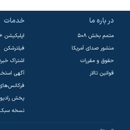
در باره ما
خدمات
متمم بخش ۵۰۸
اپلیکیشن +VOA
منشور صدای آمریکا
فیلترشکن
حقوق و مقررات
اشتراک خبرن
قوانین تالار
آگهی استخد
فرکانس‌های 
پخش رادیو
یادگیری زبان انگلیسی
نسخه سبک 
دنبال کنید