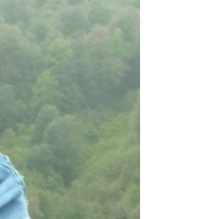
مستندها
فرهنگ و زندگی
حقوق شهروندی
انتخابات ریاست جمهوری آمریکا ۲۰۲۴
اقتصادی
حمله جمهوری اسلامی به اسرائیل
رمز مهسا
علم و فناوری
اسرائیل در جنگ
ورزش زنان در ایران
گالری عکس
اعتراضات زن، زندگی، آزادی
آرشیو پخش زنده
مجموعه مستندهای دادخواهی
تریبونال مردمی آبان ۹۸
دادگاه حمید نوری
چهل سال گروگان‌گیری
قانون شفافیت دارائی کادر رهبری ایران
اعتراضات مردمی آبان ۹۸
اسرائیل در جنگ