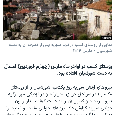
دنبال کنید
مستندها
فرهنگ و زندگی
حقوق شهروندی
انتخابات ریاست جمهوری آمریکا ۲۰۲۴
اقتصادی
حمله جمهوری اسلامی به اسرائیل
رمز مهسا
علم و فناوری
زبانهای مختلف
اسرائیل در جنگ
ورزش زنان در ایران
نمایی از روستای کسب در غرب سوریه پس از تصرف آن به دست
شورشیان - مارس ۲۰۱۴
گالری عکس
اعتراضات زن، زندگی، آزادی
آرشیو پخش زنده
مجموعه مستندهای دادخواهی
روستای کسب در اواخر ماه مارس (چهارم فروردین) امسال
تریبونال مردمی آبان ۹۸
به دست شورشیان افتاده بود.
دادگاه حمید نوری
نیروهای ارتش سوریه روز یکشنبه شورشیان را از روستای
چهل سال گروگان‌گیری
«کسب» در سواحل دریای مدیترانه و در نزدیکی مرز ترکیه
قانون شفافیت دارائی کادر رهبری ایران
بیرون راندند و کنترل آن را به دست گرفتند. تلویزیون
اعتراضات مردمی آبان ۹۸
دولتی سوریه گزارش داد نیروهای دولتی «ثبات و امنیت را