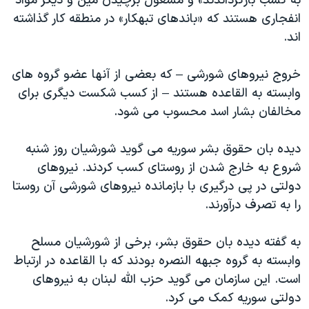
به کسب بازگرداندند» و مشغول برچیدن مین و دیگر مواد
اسرائیل در جنگ
انفجاری هستند که «باندهای تبهکار» در منطقه کار گذاشته
نرگس محمدی برنده جایزه نوبل صلح
اند.
همایش محافظه‌کاران آمریکا «سی‌پک»
خروج نیروهای شورشی – که بعضی از آنها عضو گروه های
صفحه‌های ویژه
وابسته به القاعده هستند – از کسب شکست دیگری برای
سفر پرزیدنت ترامپ به چین
مخالفان بشار اسد محسوب می شود.
دیده بان حقوق بشر سوریه می گوید شورشیان روز شنبه
شروع به خارج شدن از روستای کسب کردند. نیروهای
دولتی در پی درگیری با بازمانده نیروهای شورشی آن روستا
را به تصرف درآورند.
به گفته دیده بان حقوق بشر، برخی از شورشیان مسلح
وابسته به گروه جبهه النصره بودند که با القاعده در ارتباط
است. این سازمان می گوید حزب الله لبنان به نیروهای
دولتی سوریه کمک می کرد.